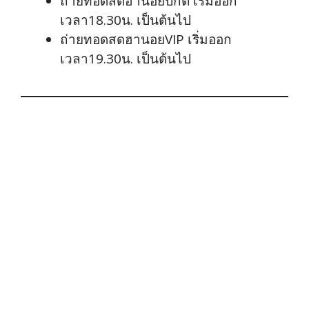
ถ่ายทอดสดฮานอยปกติ เริ่มออก
เวลา18.30น. เป็นต้นไป
ถ่ายทอดสดฮานอยVIP เริ่มออก
เวลา19.30น. เป็นต้นไป