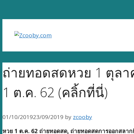
Skip
to
content
ถ่ายทอดสดหวย 1 ตุลา
1 ต.ค. 62 (คลิ้กที่นี่)
01/10/2019
23/09/2019
by
zcooby
หวย 1 ต.ค.
62 ถ่ายทอดสด, ถ่ายทอดสดการออกสลากก