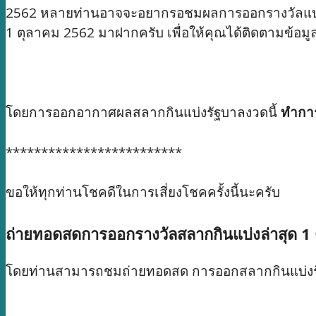
2562 หลายท่านอาจจะอยากรอชมผลการออกรางวัลแบบ
1 ตุลาคม 2562 มาฝากครับ เพื่อให้คุณได้ติดตามข้อม
โดยการออกอากาศผลสลากกินแบ่งรัฐบาลงวดนี้
ทำการ
*************************
ขอให้ทุกท่านโชคดีในการเสี่ยงโชคครั้งนี้นะครับ
ถ่ายทอดสดการออกรางวัลสลากกินแบ่งล่าสุด 1
โดยท่านสามารถชมถ่ายทอดสด การออกสลากกินแบ่งรัฐบา