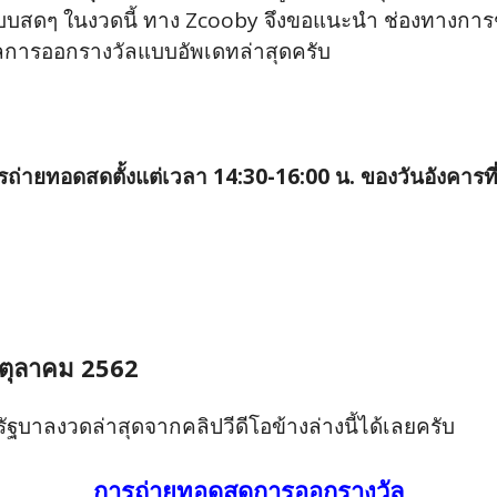
สดๆ ในงวดนี้ ทาง Zcooby จึงขอแนะนำ ช่องทางกา
ูลการออกรางวัลแบบอัพเดทล่าสุดครับ
ถ่ายทอดสดตั้งแต่เวลา 14:30-16:00 น. ของวันอังคารที
 ตุลาคม 2562
ลงวดล่าสุดจากคลิปวีดีโอข้างล่างนี้ได้เลยครับ
การถ่ายทอดสดการออกรางวัล