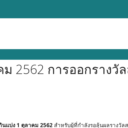
คม 2562 การออกรางวัลส
ินแบ่ง 1 ตุลาคม 2562
สำหรับผู้ที่กำลังรอลุ้นผลรางวั