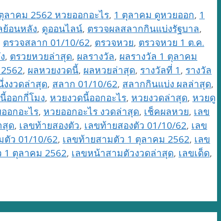
 ตุลาคม 2562 หวยออกอะไร
,
1 ตุลาคม ดูหวยออก
,
1
ลย้อนหลัง
,
ดูออนไลน์
,
ตรวจผลสลากกินแบ่งรัฐบาล
,
,
ตรวจสลาก 01/10/62
,
ตรวจหวย
,
ตรวจหวย 1 ต.ค.
ัง
,
ตรวยหวยล่าสุด
,
ผลรางวัล
,
ผลรางวัล 1 ตุลาคม
 2562
,
ผลหวยงวดนี้
,
ผลหวยล่าสุด
,
รางวัลที่ 1
,
รางวัล
นึ่งงวดล่าสุด
,
สลาก 01/10/62
,
สลากกินแบ่ง ผลล่าสุด
,
ี้ออกกี่โมง
,
หวยงวดนี้ออกอะไร
,
หวยงวดล่าสุด
,
หวยดู
ยออกอะไร
,
หวยออกอะไร งวดล่าสุด
,
เช็คผลหวย
,
เลข
าสุด
,
เลขท้ายสองตัว
,
เลขท้ายสองตัว 01/10/62
,
เลข
มตัว 01/10/62
,
เลขท้ายสามตัว 1 ตุลาคม 2562
,
เลข
ว 1 ตุลาคม 2562
,
เลขหน้าสามตัวงวดล่าสุด
,
เลขเด็ด
,