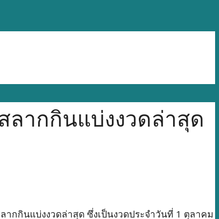
ลากกินแบ่งงวดล่าสุด
ลสลากกินแบ่งงวดล่าสุด ซึ่งเป็นงวดประจำวันที่ 1 ตุลาคม