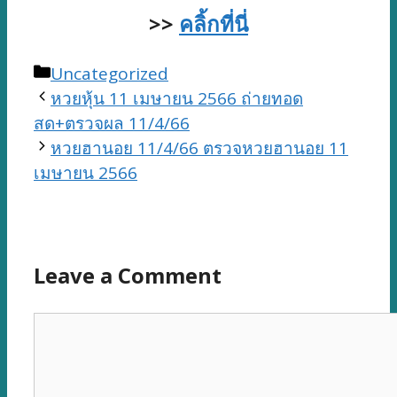
>>
คลิ้กที่นี่
Categories
Uncategorized
หวยหุ้น 11 เมษายน 2566 ถ่ายทอด
สด+ตรวจผล 11/4/66
หวยฮานอย 11/4/66 ตรวจหวยฮานอย 11
เมษายน 2566
Leave a Comment
Comment