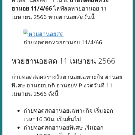
ฮานอย 11/4/66
ไลฟ์สดหวยฮานอย 11
เมษายน 2566 หวยฮานอยสดวันนี้
ถ่ายทอดสดหวยฮานอย 11/4/66
หวยฮานอยสด 11 เมษายน 2566
ถ่ายทอดสดผลรางวัลฮานอยเฉพาะกิจ ฮานอย
พิเศษ ฮานอยปกติ ฮานอยVIP งวดวันที่ 11
เมษายน 2566 ดังนี้
ถ่ายทอดสดฮานอยเฉพาะกิจ เริ่มออก
เวลา16.30น. เป็นต้นไป
ถ่ายทอดสดฮานอยพิเศษ เริ่มออก