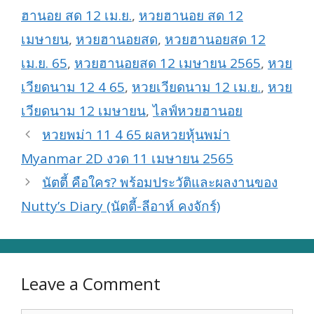
ฮานอย สด 12 เม.ย.
,
หวยฮานอย สด 12
เมษายน
,
หวยฮานอยสด
,
หวยฮานอยสด 12
เม.ย. 65
,
หวยฮานอยสด 12 เมษายน 2565
,
หวย
เวียดนาม 12 4 65
,
หวยเวียดนาม 12 เม.ย.
,
หวย
เวียดนาม 12 เมษายน
,
ไลฟ์หวยฮานอย
หวยพม่า 11 4 65 ผลหวยหุ้นพม่า
Myanmar 2D งวด 11 เมษายน 2565
นัตตี้ คือใคร? พร้อมประวัติและผลงานของ
Nutty’s Diary (นัตตี้-ลีอาห์ คงจักร์)
Leave a Comment