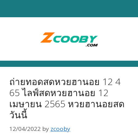
Skip
to
content
ถ่ายทอดสดหวยฮานอย 12 4
65 ไลฟ์สดหวยฮานอย 12
เมษายน 2565 หวยฮานอยสด
วันนี้
12/04/2022
by
zcooby