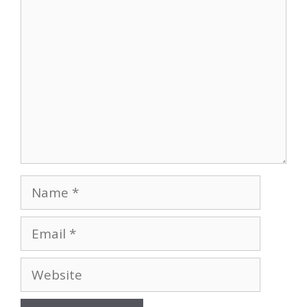
Comment
Name
Email
Website