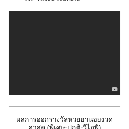
ผลการออกรางวัลหวยฮานอยงวด
ล่าสุด (พิเศษ-ปกติ-วีไอพี)