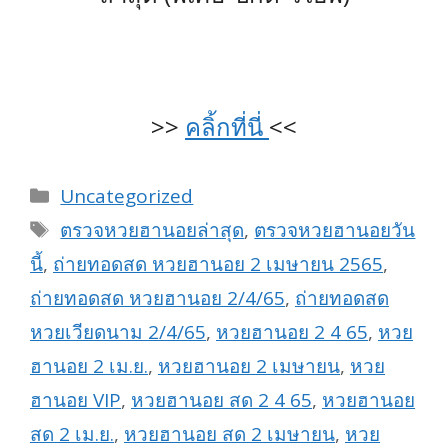
>>
คลิ้กที่นี่
<<
Categories
Uncategorized
Tags
ตรวจหวยฮานอยล่าสุด
,
ตรวจหวยฮานอยวัน
นี้
,
ถ่ายทอดสด หวยฮานอย 2 เมษายน 2565
,
ถ่ายทอดสด หวยฮานอย 2/4/65
,
ถ่ายทอดสด
หวยเวียดนาม 2/4/65
,
หวยฮานอย 2 4 65
,
หวย
ฮานอย 2 เม.ย.
,
หวยฮานอย 2 เมษายน
,
หวย
ฮานอย VIP
,
หวยฮานอย สด 2 4 65
,
หวยฮานอย
สด 2 เม.ย.
,
หวยฮานอย สด 2 เมษายน
,
หวย