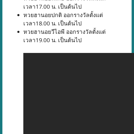
เวลา17.00 น. เป็นต้นไป
หวยฮานอยปกติ ออกรางวัลตั้งแต่
เวลา18.00 น. เป็นต้นไป
หวยฮานอยวีไอพี ออกรางวัลตั้งแต่
เวลา19.00 น. เป็นต้นไป