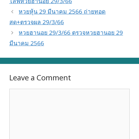
ไลฟ์หวยฮานอย 29/3/66
หวยหุ้น 29 มีนาคม 2566 ถ่ายทอด
สด+ตรวจผล 29/3/66
หวยฮานอย 29/3/66 ตรวจหวยฮานอย 29
มีนาคม 2566
Leave a Comment
Comment