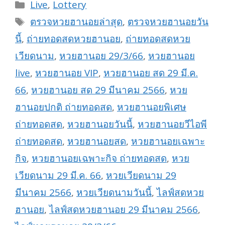
Categories
Live
,
Lottery
Tags
ตรวจหวยฮานอยล่าสุด
,
ตรวจหวยฮานอยวัน
นี้
,
ถ่ายทอดสดหวยฮานอย
,
ถ่ายทอดสดหวย
เวียดนาม
,
หวยฮานอย 29/3/66
,
หวยฮานอย
live
,
หวยฮานอย VIP
,
หวยฮานอย สด 29 มี.ค.
66
,
หวยฮานอย สด 29 มีนาคม 2566
,
หวย
ฮานอยปกติ ถ่ายทอดสด
,
หวยฮานอยพิเศษ
ถ่ายทอดสด
,
หวยฮานอยวันนี้
,
หวยฮานอยวีไอพี
ถ่ายทอดสด
,
หวยฮานอยสด
,
หวยฮานอยเฉพาะ
กิจ
,
หวยฮานอยเฉพาะกิจ ถ่ายทอดสด
,
หวย
เวียดนาม 29 มี.ค. 66
,
หวยเวียดนาม 29
มีนาคม 2566
,
หวยเวียดนามวันนี้
,
ไลฟ์สดหวย
ฮานอย
,
ไลฟ์สดหวยฮานอย 29 มีนาคม 2566
,