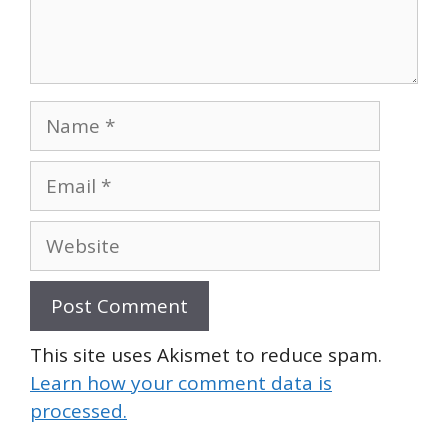
Name
Email
Website
This site uses Akismet to reduce spam.
Learn how your comment data is
processed.