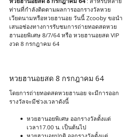
หวยฮานอยสด 8 กรกฎาคม 64
: สำหรับหลาย
ท่านที่กำลังติดตามผลการออกรางวัลหวย
เวียดนามหรือหวยฮานอย วันนี้ Zcooby ขอนำ
เสนอช่องทางการรับชมการถ่ายทอดสดหวย
ฮานอยพิเศษ 8/7/64 หรือ หวยฮานอยสด VIP
งวด 8 กรกฎาคม 64
หวยฮานอยสด 8 กรกฎาคม 64
โดยการถ่ายทอดสดหวยฮานอย จะมีการออก
รางวัลจะมีช่วงเวลาดังนี้
หวยฮานอยพิเศษ ออกรางวัลตั้งแต่
เวลา17.00 น. เป็นต้นไป
หวยฮานอยปกติ ออกรางวัลตั้งแต่