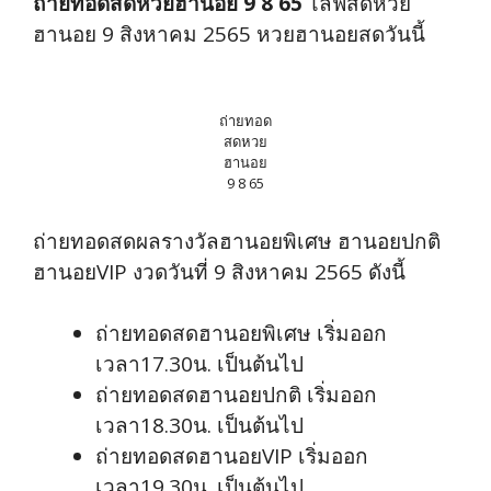
ถ่ายทอดสดหวยฮานอย 9 8 65
ไลฟ์สดหวย
ฮานอย 9 สิงหาคม 2565 หวยฮานอยสดวันนี้
ถ่ายทอด
สดหวย
ฮานอย
9 8 65
ถ่ายทอดสดผลรางวัลฮานอยพิเศษ ฮานอยปกติ
ฮานอยVIP งวดวันที่ 9 สิงหาคม 2565 ดังนี้
ถ่ายทอดสดฮานอยพิเศษ เริ่มออก
เวลา17.30น. เป็นต้นไป
ถ่ายทอดสดฮานอยปกติ เริ่มออก
เวลา18.30น. เป็นต้นไป
ถ่ายทอดสดฮานอยVIP เริ่มออก
เวลา19.30น. เป็นต้นไป