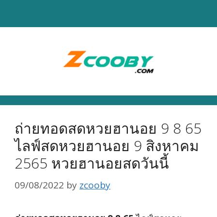
Skip
to
content
ถ่ายทอดสดหวยฮานอย 9 8 65
ไลฟ์สดหวยฮานอย 9 สิงหาคม
2565 หวยฮานอยสดวันนี้
09/08/2022
by
zcooby