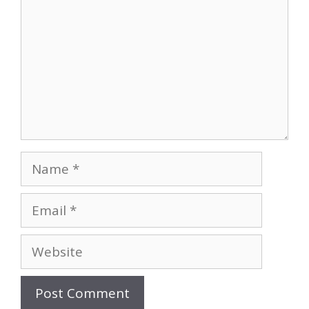
Name
Email
Website