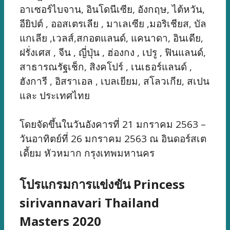
อาเซอร์ไบจาน, อินโดนีเซีย, อังกฤษ, ไต้หวัน,
อียิปต์ , ออสเตรเลีย , มาเลเซีย ,มอริเชียส, บัล
แกเลีย ,เวลส์,สกอตแลนด์, แคนาดา, อินเดีย,
ฝรั่งเศส , จีน , ญี่ปุ่น , ฮ่องกง , เปรู , ฟินแลนด์,
สาธารณรัฐเช็ก, สิงคโปร์ , เนเธอร์แลนด์ ,
ฮังการี , อิสราเอล , เบลเยียม, สโลวเกีย, สเปน
และ ประเทศไทย
โดยจัดขึ้นในวันอังคารที่ 21 มกราคม 2563 –
วันอาทิตย์ที่ 26 มกราคม 2563 ณ อินดอร์สเต
เดี้ยม หัวหมาก กรุงเทพมหานคร
โปรแกรมการแข่งขัน Princess
sirivannavari Thailand
Masters 2020