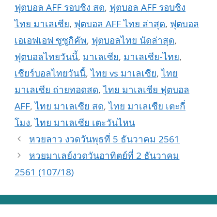
ฟุตบอล AFF รอบชิง สด
,
ฟุตบอล AFF รอบชิง
ไทย มาเลเซีย
,
ฟุตบอล AFF ไทย ล่าสุด
,
ฟุตบอล
เอเอฟเอฟ ซูซูกิคัพ
,
ฟุตบอลไทย นัดล่าสุด
,
ฟุตบอลไทยวันนี้
,
มาเลเซีย
,
มาเลเซีย-ไทย
,
เชียร์บอลไทยวันนี้
,
ไทย vs มาเลเซีย
,
ไทย
มาเลเซีย ถ่ายทอดสด
,
ไทย มาเลเซีย ฟุตบอล
AFF
,
ไทย มาเลเซีย สด
,
ไทย มาเลเซีย เตะกี่
โมง
,
ไทย มาเลเซีย เตะวันไหน
หวยลาว งวดวันพุธที่ 5 ธันวาคม 2561
หวยมาเลย์งวดวันอาทิตย์ที่ 2 ธันวาคม
2561 (107/18)