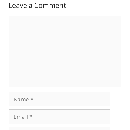
Leave a Comment
Comment
Name
Email