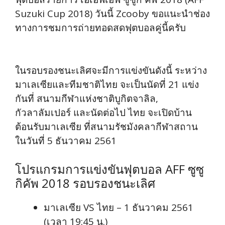
Suzuki Cup 2018) วันนี้ Zcooby ขอแนะนำช่อง
ทางการชมการถ่ายทอดสดฟุตบอลคู่นี้ครับ
ในรอบรองชนะเลิศจะมีการแข่งขันดังนี้ ระหว่าง
มาเลเซียและทีมชาติไทย จะเป็นนัดที่ 21 แข่ง
กันที่ สนามกีฬาแห่งชาติบูกิตจาลิล,
กัวลาลัมเปอร์ และนัดต่อไป ไทย จะเปิดบ้าน
ต้อนรับมาเลเซีย ที่สนามรัชมังคลากีฬาสถาน
ในวันที่ 5 ธันวาคม 2561
โปรแกรมการแข่งขันฟุตบอล AFF ซูซู
กิคัพ 2018 รอบรองชนะเลิศ
มาเลเซีย VS ไทย – 1 ธันวาคม 2561
(เวลา 19:45 น.)