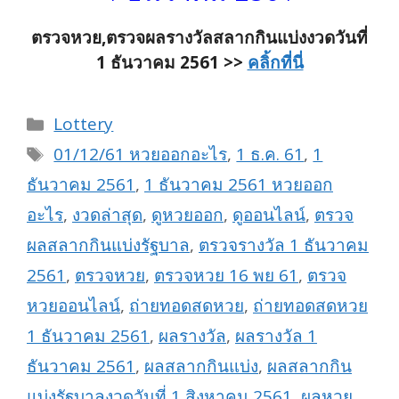
ตรวจหวย,ตรวจผลรางวัลสลากกินแบ่งงวดวันที่
1 ธันวาคม 2561 >>
คลิ้กที่นี่
Categories
Lottery
Tags
01/12/61 หวยออกอะไร
,
1 ธ.ค. 61
,
1
ธันวาคม 2561
,
1 ธันวาคม 2561 หวยออก
อะไร
,
งวดล่าสุด
,
ดูหวยออก
,
ดูออนไลน์
,
ตรวจ
ผลสลากกินแบ่งรัฐบาล
,
ตรวจรางวัล 1 ธันวาคม
2561
,
ตรวจหวย
,
ตรวจหวย 16 พย 61
,
ตรวจ
หวยออนไลน์
,
ถ่ายทอดสดหวย
,
ถ่ายทอดสดหวย
1 ธันวาคม 2561
,
ผลรางวัล
,
ผลรางวัล 1
ธันวาคม 2561
,
ผลสลากกินแบ่ง
,
ผลสลากกิน
แบ่งรัฐบาลงวดวันที่ 1 สิงหาคม 2561
,
ผลหวย