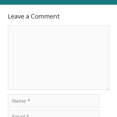
Leave a Comment
Comment
Name
Email