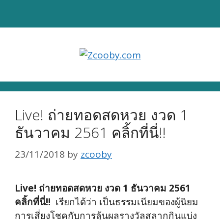
Skip
to
content
Live! ถ่ายทอดสดหวย งวด 1
ธันวาคม 2561 คลิ้กที่นี่!!
23/11/2018
by
zcooby
Live! ถ่ายทอดสดหวย งวด 1 ธันวาคม 2561
คลิ้กที่นี่!!
เรียกได้ว่า เป็นธรรมเนียมของผู้นิยม
การเสี่ยงโชคกับการลุ้นผลรางวัลสลากกินแบ่ง