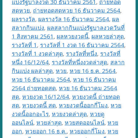
แบ่งรัฐบาลงวด 30 ธันวาคม 2561
,
ถ่ายทอด
สดหวย
,
ถ่ายทอดสดหวย 16 ธันวาคม 2564
,
ผลรางวัล
,
ผลรางวัล 16 ธันวาคม 2564
,
ผล
สลากกินแบ่ง
,
ผลสลากกินแบ่งรัฐบาลงวดวันที่
1 สิงหาคม 2561
,
ผลหวยงวดนี้
,
ผลหวยล่าสุด
,
รางวัลที่ 1
,
รางวัลที่ 1 งวด 16 ธันวาคม 2564
,
รางวัลที่ 1 งวดล่าสุด
,
รางวัลที่หนึ่ง
,
รางวัลที่
หนึ่ง 16/12/64
,
รางวัลที่หนึ่งงวดล่าสุด
,
สลาก
กินแบ่ง ผลล่าสุด
,
หวย
,
หวย 16 ธ.ค. 2564
,
หวย 16 ธันวาคม 2564
,
หวย 16 ธันวาคม
2564 ถ่ายทอดสด
,
หวย 16 ธันวาคม 2564
สด
,
หวยงวด 16/12/64
,
หวยงวดนี้ ถ่ายทอด
สด
,
หวยงวดนี้ สด
,
หวยงวดนี้ออกกี่โมง
,
หวย
งวดนี้ออกอะไร
,
หวยงวดล่าสุด
,
หวยดู
ออนไลน์
,
หวยล่าสุด
,
หวยสดออนไลน์
,
หวย
ออก
,
หวยออก 16 ธ.ค.
,
หวยออกกี่โมง
,
หวย