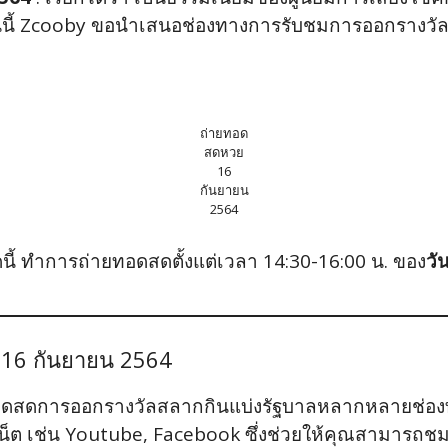
ในวันนี้ Zcooby ขอนำเสนอช่องทางการรับชมการออกรางวั
ถ่ายทอด
สดหวย
16
กันยายน
2564
้ ทำการถ่ายทอดสดตั้งแต่เวลา 14:30-16:00 น. ของ
วั
 16 กันยายน 2564
ทอดสดการออกรางวัลสลากกินแบ่งรัฐบาลหลากหลายช่องทา
็ต เช่น Youtube, Facebook ซึ่งช่วยให้คุณสามารถชมไ