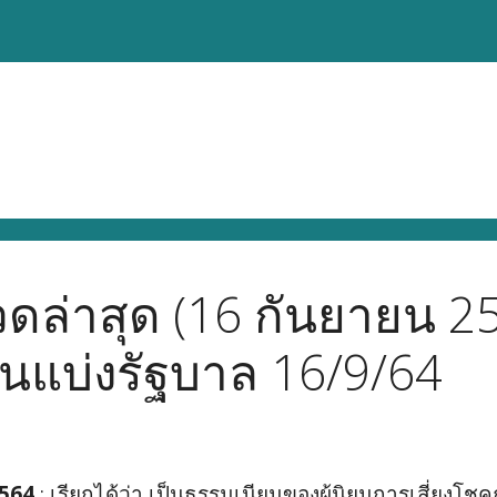
ล่าสุด (16 กันยายน 25
นแบ่งรัฐบาล 16/9/64
564
: เรียกได้ว่า เป็นธรรมเนียมของผู้นิยมการเสี่ยงโ