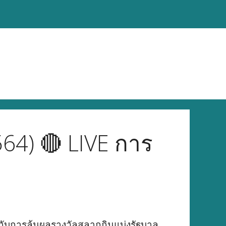
64) 🔴 LIVE การ
ชคกับการลุ้นผลรางวัลสลากกินแบ่งรัฐบาล