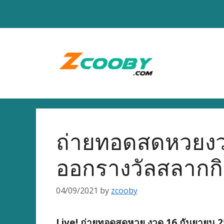
Skip
to
content
ถ่ายทอดสดหวยงวด
ออกรางวัลสลากกิ
04/09/2021
by
zcooby
Live! ถ่ายทอดสดหวย งวด 16 กันยายน
2