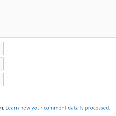
am.
Learn how your comment data is processed.