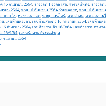
งวด 16 กันยายน 2564
,
รางวัลที่ 1 งวดล่าสุด
,
รางวัลที่หนึ่ง
,
รางวัลที่
นยายน 2564
,
หวย 16 กันยายน 2564 ถ่ายทอดสด
,
หวย 16 กันยายน
ี้ออกอะไร
,
หวยงวดล่าสุด
,
หวยดูออนไลน์
,
หวยล่าสุด
,
หวยสดออนไ
วย
,
เลขท้ายสองตัว
,
เลขท้ายสองตัว 16 กันยายน 2564
,
เลขท้ายสอ
ว 16 กันยายน 2564
,
เลขท้ายสามตัว 16/9/64
,
เลขท้ายสามตัว งวดล
ว 16/9/64
,
เลขหน้าสามตัวงวดล่าสุด
16 กันยายน 2564
4