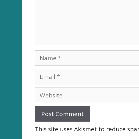
Name
Email
Website
This site uses Akismet to reduce sp