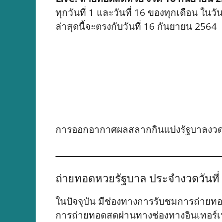
ทุกวันที่ 1 และวันที่ 16 ของทุกเดือน 
ล่าสุดนี้จะตรงกับวันที่ 16 กันยายน 2564
การออกอากาศผลสลากกินแบ่งรัฐบาลงวดนี
ถ่ายทอดหวยรัฐบาล ประจำงวดวันที่
ในปัจจุบัน มีช่องทางการรับชมการถ่าย
การถ่ายทอดสดผ่านทางช่องทางอินเทอร์เน