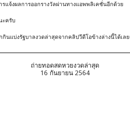
มีการแจ้งผลการออกรางวัลผ่านทางแอพพลิเคชั่นอีกด้วย
้นะครับ
บ่งรัฐบาลงวดล่าสุดจากคลิปวีดีโอข้างล่างนี้ได้เลย
ถ่ายทอดสดหวยงวดล่าสุด
16 กันยายน 2564