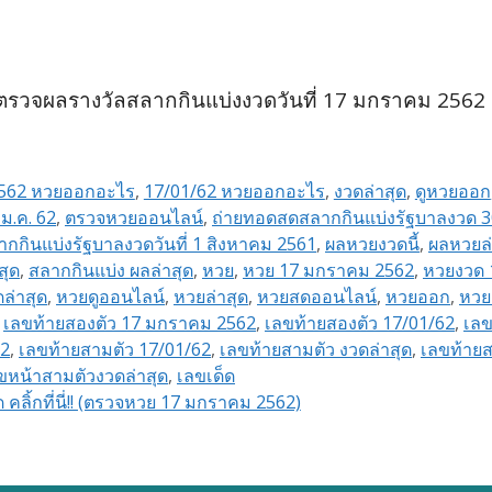
รวจผลรางวัลสลากกินแบ่งงวดวันที่ 17 มกราคม 2562
562 หวยออกอะไร
,
17/01/62 หวยออกอะไร
,
งวดล่าสุด
,
ดูหวยออก
ม.ค. 62
,
ตรวจหวยออนไลน์
,
ถ่ายทอดสดสลากกินแบ่งรัฐบาลงวด 3
กกินแบ่งรัฐบาลงวดวันที่ 1 สิงหาคม 2561
,
ผลหวยงวดนี้
,
ผลหวยล่
สุด
,
สลากกินแบ่ง ผลล่าสุด
,
หวย
,
หวย 17 มกราคม 2562
,
หวยงวด 
ล่าสุด
,
หวยดูออนไลน์
,
หวยล่าสุด
,
หวยสดออนไลน์
,
หวยออก
,
หวย
,
เลขท้ายสองตัว 17 มกราคม 2562
,
เลขท้ายสองตัว 17/01/62
,
เลข
62
,
เลขท้ายสามตัว 17/01/62
,
เลขท้ายสามตัว งวดล่าสุด
,
เลขท้ายส
ขหน้าสามตัวงวดล่าสุด
,
เลขเด็ด
คลิ้กที่นี่!! (ตรวจหวย 17 มกราคม 2562)