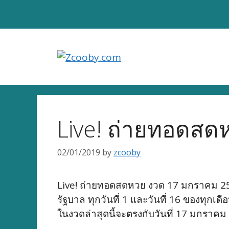
Skip
to
content
Live! ถ่ายทอดสดหว
02/01/2019
by
zcooby
Live! ถ่ายทอดสดหวย งวด 17 มกราคม 2562 
รัฐบาล ทุกวันที่ 1 และวันที่ 16 ของทุก
ในงวดล่าสุดนี้จะตรงกับวันที่ 17 มกราคม