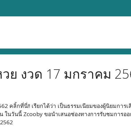
ย งวด 17 มกราคม 2562 ค
คลิ้กที่นี่!! เรียกได้ว่า เป็นธรรมเนียมของผู้นิยมการ
เดือน ในวันนี้ Zcooby ขอนำเสนอช่องทางการรับชมการออ
 2562