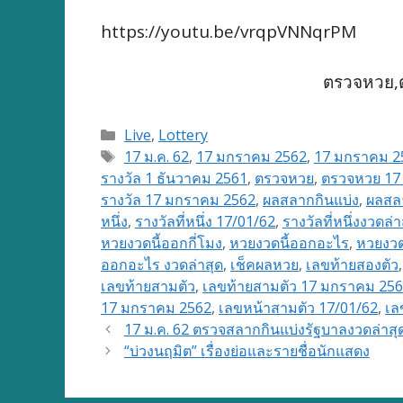
https://youtu.be/vrqpVNNqrPM
ตรวจหวย,ต
Categories
Live
,
Lottery
Tags
17 ม.ค. 62
,
17 มกราคม 2562
,
17 มกราคม 2
รางวัล 1 ธันวาคม 2561
,
ตรวจหวย
,
ตรวจหวย 17 
รางวัล 17 มกราคม 2562
,
ผลสลากกินแบ่ง
,
ผลสลา
หนึ่ง
,
รางวัลที่หนึ่ง 17/01/62
,
รางวัลที่หนึ่งงวดล่า
หวยงวดนี้ออกกี่โมง
,
หวยงวดนี้ออกอะไร
,
หวยงวด
ออกอะไร งวดล่าสุด
,
เช็คผลหวย
,
เลขท้ายสองตัว
เลขท้ายสามตัว
,
เลขท้ายสามตัว 17 มกราคม 25
17 มกราคม 2562
,
เลขหน้าสามตัว 17/01/62
,
เล
17 ม.ค. 62 ตรวจสลากกินแบ่งรัฐบาลงวดล่าสุด 
“บ่วงนฤมิต” เรื่องย่อและรายชื่อนักแสดง