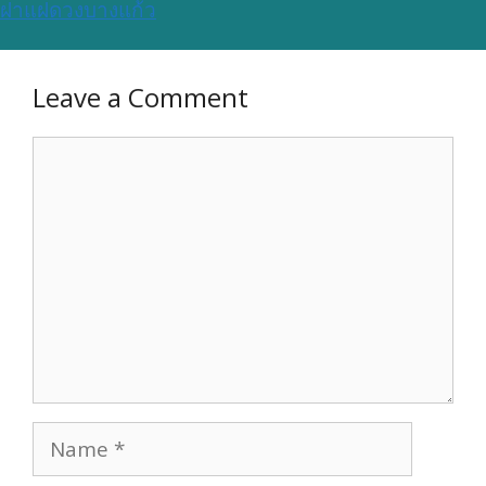
ฝาแฝดวงบางแก้ว
Leave a Comment
Comment
Name