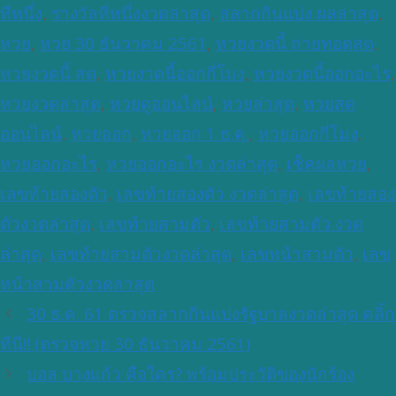
ที่หนึ่ง
,
รางวัลที่หนึ่งงวดล่าสุด
,
สลากกินแบ่ง ผลล่าสุด
,
หวย
,
หวย 30 ธันวาคม 2561
,
หวยงวดนี้ ถ่ายทอดสด
,
หวยงวดนี้ สด
,
หวยงวดนี้ออกกี่โมง
,
หวยงวดนี้ออกอะไร
,
หวยงวดล่าสุด
,
หวยดูออนไลน์
,
หวยล่าสุด
,
หวยสด
ออนไลน์
,
หวยออก
,
หวยออก 1 ธ.ค.
,
หวยออกกี่โมง
,
หวยออกอะไร
,
หวยออกอะไร งวดล่าสุด
,
เช็คผลหวย
,
เลขท้ายสองตัว
,
เลขท้ายสองตัว งวดล่าสุด
,
เลขท้ายสอง
ตัวงวดล่าสุด
,
เลขท้ายสามตัว
,
เลขท้ายสามตัว งวด
ล่าสุด
,
เลขท้ายสามตัวงวดล่าสุด
,
เลขหน้าสามตัว
,
เลข
หน้าสามตัวงวดล่าสุด
30 ธ.ค. 61 ตรวจสลากกินแบ่งรัฐบาลงวดล่าสุด คลิ้ก
ที่นี่!! (ตรวจหวย 30 ธันวาคม 2561)
บอล บางแก้ว คือใคร? พร้อมประวัติของนักร้อง