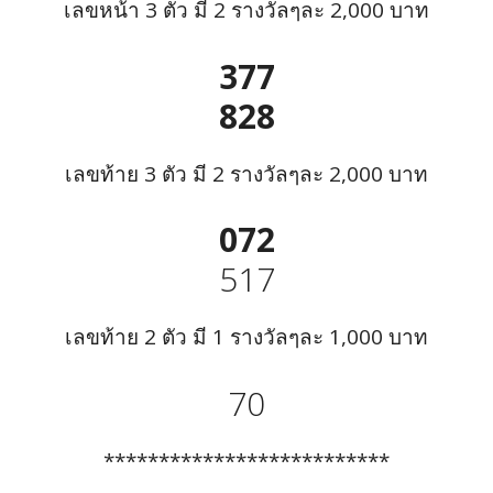
เลขหน้า 3 ตัว มี 2 รางวัลๆละ 2,000 บาท
377
828
เลขท้าย 3 ตัว มี 2 รางวัลๆละ 2,000 บาท
072
517
เลขท้าย 2 ตัว มี 1 รางวัลๆละ 1,000 บาท
70
**************************