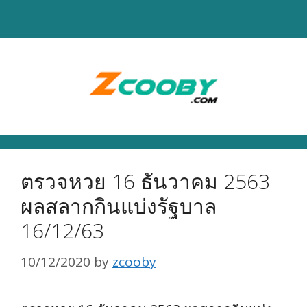
Skip
to
content
ตรวจหวย 16 ธันวาคม 2563
ผลสลากกินแบ่งรัฐบาล
16/12/63
10/12/2020
by
zcooby