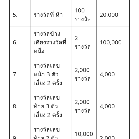
100
5.
รางวัลที่ ห้า
20,000
รางวัล
รางวัลข้าง
2
6.
เคียงรางวัลที่
100,000
รางวัล
หนึ่ง
รางวัลเลข
2,000
7.
หน้า 3 ตัว
4,000
รางวัล
เสี่ยง 2 ครั้ง
รางวัลเลข
2,000
8.
ท้าย 3 ตัว
4,000
รางวัล
เสี่ยง 2 ครั้ง
รางวัลเลข
10,000
9.
ท้าย 2 ตัว
2,000