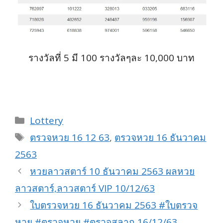
รางวัลที่ 5 มี 100 รางวัลๆละ 10,000 บาท
Categories
Lottery
Tags
ตรวจหวย 16 12 63
,
ตรวจหวย 16 ธันวาคม
2563
หวยลาวสตาร์ 10 ธันวาคม 2563 ผลหวย
ลาวสตาร์,ลาวสตาร์ VIP 10/12/63
ใบตรวจหวย 16 ธันวาคม 2563 #ใบตรวจ
หวย #ตรวจหวย #ตรวจสลาก 16/12/63