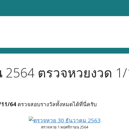
น 2564 ตรวจหวยงวด 1/
/11/64
ตรวจสอบรางวัลทั้งหมดได้ที่นี่ครับ
ตรวจหวย 1 พฤศจิกายน 2564