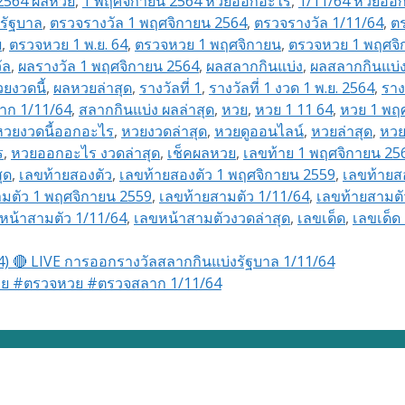
2564 ผลหวย
,
1 พฤศจิกายน 2564 หวยออกอะไร
,
1/11/64 หวยออ
รัฐบาล
,
ตรวจรางวัล 1 พฤศจิกายน 2564
,
ตรวจรางวัล 1/11/64
,
ตร
ย
,
ตรวจหวย 1 พ.ย. 64
,
ตรวจหวย 1 พฤศจิกายน
,
ตรวจหวย 1 พฤศจิ
ัล
,
ผลรางวัล 1 พฤศจิกายน 2564
,
ผลสลากกินแบ่ง
,
ผลสลากกินแบ่
ยงวดนี้
,
ผลหวยล่าสุด
,
รางวัลที่ 1
,
รางวัลที่ 1 งวด 1 พ.ย. 2564
,
รางว
าก 1/11/64
,
สลากกินแบ่ง ผลล่าสุด
,
หวย
,
หวย 1 11 64
,
หวย 1 พฤ
หวยงวดนี้ออกอะไร
,
หวยงวดล่าสุด
,
หวยดูออนไลน์
,
หวยล่าสุด
,
หวย
ร
,
หวยออกอะไร งวดล่าสุด
,
เช็คผลหวย
,
เลขท้าย 1 พฤศจิกายน 25
ุด
,
เลขท้ายสองตัว
,
เลขท้ายสองตัว 1 พฤศจิกายน 2559
,
เลขท้ายส
มตัว 1 พฤศจิกายน 2559
,
เลขท้ายสามตัว 1/11/64
,
เลขท้ายสามตั
หน้าสามตัว 1/11/64
,
เลขหน้าสามตัวงวดล่าสุด
,
เลขเด็ด
,
เลขเด็ด 
) 🔴 LIVE การออกรางวัลสลากกินแบ่งรัฐบาล 1/11/64
วย #ตรวจหวย #ตรวจสลาก 1/11/64