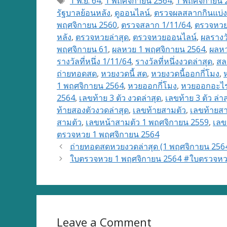
Tags
1 พ.ย. 64
,
1 พฤศจิกายน 2564
,
1 พฤศจิกายน 
รัฐบาลย้อนหลัง
,
ดูออนไลน์
,
ตรวจผลสลากกินแบ่ง
พฤศจิกายน 2560
,
ตรวจสลาก 1/11/64
,
ตรวจหว
หลัง
,
ตรวจหวยล่าสุด
,
ตรวจหวยออนไลน์
,
ผลรางว
พฤศจิกายน 61
,
ผลหวย 1 พฤศจิกายน 2564
,
ผลหว
รางวัลที่หนึ่ง 1/11/64
,
รางวัลที่หนึ่งงวดล่าสุด
,
สล
ถ่ายทอดสด
,
หวยงวดนี้ สด
,
หวยงวดนี้ออกกี่โมง
,
1 พฤศจิกายน 2564
,
หวยออกกี่โมง
,
หวยออกอะไ
2564
,
เลขท้าย 3 ตัว งวดล่าสุด
,
เลขท้าย 3 ตัว ล่าส
ท้ายสองตัวงวดล่าสุด
,
เลขท้ายสามตัว
,
เลขท้ายสา
สามตัว
,
เลขหน้าสามตัว 1 พฤศจิกายน 2559
,
เลข
ตรวจหวย 1 พฤศจิกายน 2564
ถ่ายทอดสดหวยงวดล่าสุด (1 พฤศจิกายน 2564
ใบตรวจหวย 1 พฤศจิกายน 2564 #ใบตรวจห
Leave a Comment