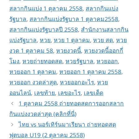
สลากกินแบ่ง 1 ตุลาคม 2558
,
สลากกินแบ่ง
รัฐบาล
,
สลากกินแบ่งรัฐบาล 1 ตุลาคม2558
,
สลากกินแบ่งรัฐบาลปี 2558
,
สํานักงานสลากกิน
แบ่งรัฐบาล
,
หวย
,
หวย 1 ตุลาคม
,
หวย สด
,
หวย
งวด 1 ตุลาคม 58
,
หวยงวดนี้
,
หวยงวดนี้ออกกี่
โมง
,
หวยถ่ายทอดสด
,
หวยรัฐบาล
,
หวยออก
,
หวยออก 1 ตุลาคม
,
หวยออก 1 ตุลาคม 2558
,
หวยออก งวดล่าสุด
,
หวยออกอะไร
,
หวย
ออนไลน์
,
เลขท้าย
,
เลขอะไร
,
เลขเด็ด
1 ตุลาคม 2558 ถ่ายทอดสดการออกสลาก
กินแบ่งงวดล่าสุด (คลิกที่นี่)
ไทย vs นอร์เทิร์นมาเรียนา ถ่ายทอดสด
ฟุตบอล U19 (2 ตุลาคม 2558)