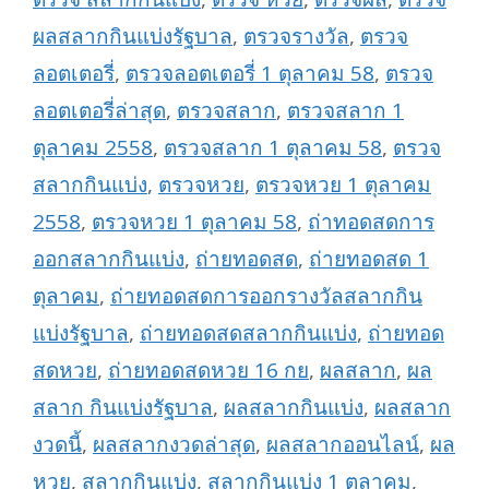
ผลสลากกินแบ่งรัฐบาล
,
ตรวจรางวัล
,
ตรวจ
ลอตเตอรี่
,
ตรวจลอตเตอรี่ 1 ตุลาคม 58
,
ตรวจ
ลอตเตอรี่ล่าสุด
,
ตรวจสลาก
,
ตรวจสลาก 1
ตุลาคม 2558
,
ตรวจสลาก 1 ตุลาคม 58
,
ตรวจ
สลากกินแบ่ง
,
ตรวจหวย
,
ตรวจหวย 1 ตุลาคม
2558
,
ตรวจหวย 1 ตุลาคม 58
,
ถ่าทอดสดการ
ออกสลากกินแบ่ง
,
ถ่ายทอดสด
,
ถ่ายทอดสด 1
ตุลาคม
,
ถ่ายทอดสดการออกรางวัลสลากกิน
แบ่งรัฐบาล
,
ถ่ายทอดสดสลากกินแบ่ง
,
ถ่ายทอด
สดหวย
,
ถ่ายทอดสดหวย 16 กย
,
ผลสลาก
,
ผล
สลาก กินแบ่งรัฐบาล
,
ผลสลากกินแบ่ง
,
ผลสลาก
งวดนี้
,
ผลสลากงวดล่าสุด
,
ผลสลากออนไลน์
,
ผล
หวย
,
สลากกินแบ่ง
,
สลากกินแบ่ง 1 ตุลาคม
,