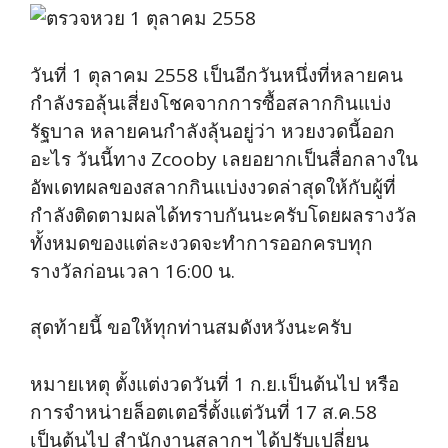
วันที่ 1 ตุลาคม 2558 เป็นอีกวันหนึ่งที่หลายคน
กำลังรอลุ้นเสี่ยงโชคจากการซื้อสลากกินแบ่ง
รัฐบาล หลายคนกำลังลุ้นอยู่ว่า หวยงวดนี้ออก
อะไร วันนี้ทาง Zcooby เลยอยากเป็นสื่อกลางใน
อัพเดทผลของสลากกินแบ่งงวดล่าสุดให้กับผู้ที่
กำลังติดตามผลได้ทราบกันนะครับโดยผลรางวัล
ทั้งหมดของแต่ละงวดจะทำการออกครบทุก
รางวัลก่อนเวลา 16:00 น.
สุดท้ายนี้ ขอให้ทุกท่านสมดังหวังนะครับ
หมายเหตุ ตั้งแต่งวดวันที่ 1 ก.ย.เป็นต้นไป หรือ
การจำหน่ายล็อตเตอรี่ตั้งแต่วันที่ 17 ส.ค.58
เป็นต้นไป สำนักงานสลากฯ ได้ปรับเปลี่ยน