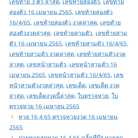
เลขท้าย 3 ตัว ล่าสุด
,
เลขท้ายสองตัว
,
เลขท้าย
สองตัว 16 เมษายน 2565
,
เลขท้ายสองตัว
16/4/65
,
เลขท้ายสองตัว งวดล่าสุด
,
เลขท้าย
สองตัวงวดล่าสุด
,
เลขท้ายสามตัว
,
เลขท้ายสาม
ตัว 16 เมษายน 2565
,
เลขท้ายสามตัว 16/4/65
,
เลขท้ายสามตัว งวดล่าสุด
,
เลขท้ายสามตัวงวด
ล่าสุด
,
เลขหน้าสามตัว
,
เลขหน้าสามตัว 16
เมษายน 2565
,
เลขหน้าสามตัว 16/4/65
,
เลข
หน้าสามตัวงวดล่าสุด
,
เลขเด็ด
,
เลขเด็ด งวด
ล่าสุด
,
เลขเด็ดงวดนี้ล่าสุด
,
ใบตรวจหวย
,
ใบ
ตรวจหวย 16 เมษายน 2565
หวย 16 4 65 ตรวจหวยงวด 16 เมษายน
2565
ถ่ายทอดสดหวย 16 4 65 คลิ้กที่นี่!! หวยสด