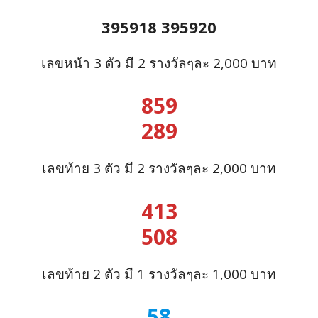
395918 395920
เลขหน้า 3 ตัว มี 2 รางวัลๆละ 2,000 บาท
859
289
เลขท้าย 3 ตัว มี 2 รางวัลๆละ 2,000 บาท
413
508
เลขท้าย 2 ตัว มี 1 รางวัลๆละ 1,000 บาท
58