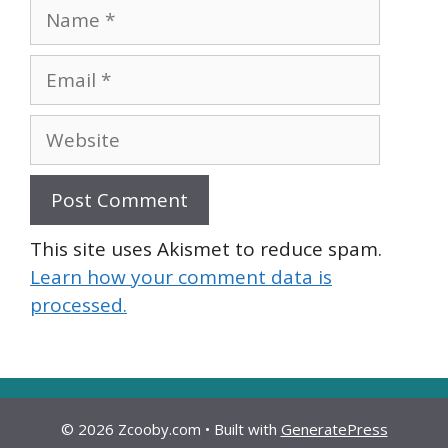
Name
Email
Website
This site uses Akismet to reduce spam.
Learn how your comment data is
processed.
© 2026 Zcooby.com
• Built with
GeneratePress