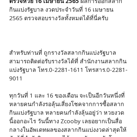
ตรวจหวย 16 เมษายน 2565
ผลการออกสลาก
กินแบ่งรัฐบาล งวดประจำวันที่ 16 เมษายน
2565 ตรวจสอบรางวัลทั้งหมดได้ที่นี่ครับ
สำหรับท่านที่ ถูกรางวัลสลากกินแบ่งรัฐบาล
สามารถติดต่อรับรางวัลได้ที่ สำนักงานสลากกิน
แบ่งรัฐบาล โทร.0-2281-1611 โทรสาร.0-2281-
9011
ทุกวันที่ 1 และ 16 ของเดือน จะเป็นอีกวันหนึ่งที่
หลายคนกำลังรอลุ้นเสี่ยงโชคจากการซื้อสลาก
กินแบ่งรัฐบาล หลายคนกำลังลุ้นอยู่ว่า หวยงวด
นี้ออกอะไร วันนี้ทาง Zcooby เลยอยากเป็นสื่อ
กลางในอัพเดทผลของสลากกินแบ่งงวดล่าสุดให้