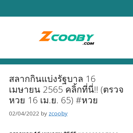
Skip
to
content
สลากกินแบ่งรัฐบาล 16
เมษายน 2565 คลิ้กที่นี่!! (ตรวจ
หวย 16 เม.ย. 65) #หวย
02/04/2022
by
zcooby