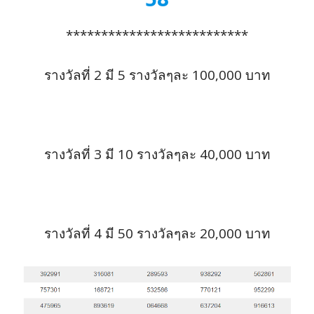
**************************
รางวัลที่ 2 มี 5 รางวัลๆละ 100,000 บาท
รางวัลที่ 3 มี 10 รางวัลๆละ 40,000 บาท
รางวัลที่ 4 มี 50 รางวัลๆละ 20,000 บาท