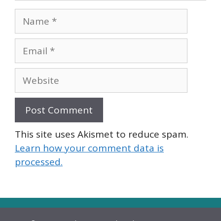
Name
Email
Website
This site uses Akismet to reduce spam.
Learn how your comment data is
processed.