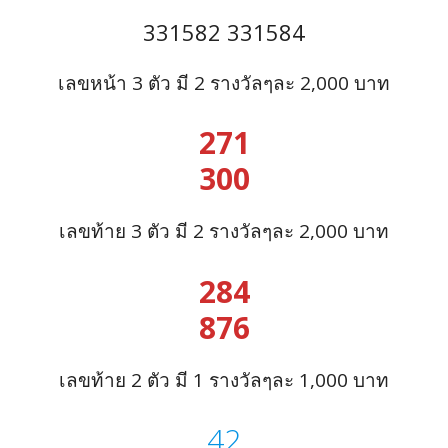
331582 331584
เลขหน้า 3 ตัว มี 2 รางวัลๆละ 2,000 บาท
271
300
เลขท้าย 3 ตัว มี 2 รางวัลๆละ 2,000 บาท
284
876
เลขท้าย 2 ตัว มี 1 รางวัลๆละ 1,000 บาท
42