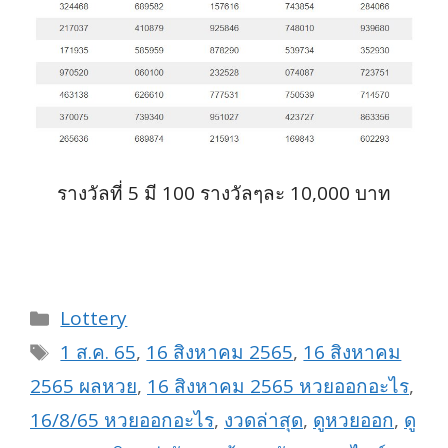
รางวัลที่ 5 มี 100 รางวัลๆละ 10,000 บาท
Categories
Lottery
Tags
1 ส.ค. 65
,
16 สิงหาคม 2565
,
16 สิงหาคม
2565 ผลหวย
,
16 สิงหาคม 2565 หวยออกอะไร
,
16/8/65 หวยออกอะไร
,
งวดล่าสุด
,
ดูหวยออก
,
ดู