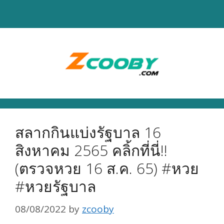
Skip
to
content
สลากกินแบ่งรัฐบาล 16
สิงหาคม 2565 คลิ้กที่นี่!!
(ตรวจหวย 16 ส.ค. 65) #หวย
#หวยรัฐบาล
08/08/2022
by
zcooby