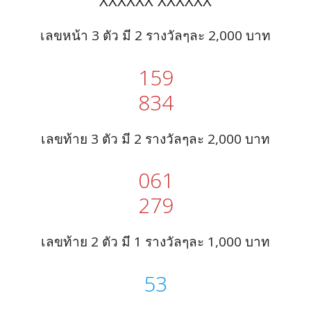
XXXXXX XXXXXX
เลขหน้า 3 ตัว มี 2 รางวัลๆละ 2,000 บาท
159
834
เลขท้าย 3 ตัว มี 2 รางวัลๆละ 2,000 บาท
061
279
เลขท้าย 2 ตัว มี 1 รางวัลๆละ 1,000 บาท
53