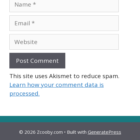
Name
Email
Website
This site uses Akismet to reduce spam.
Learn how your comment data is
processed.
© 2026 Zcooby.com
• Built with
GeneratePress