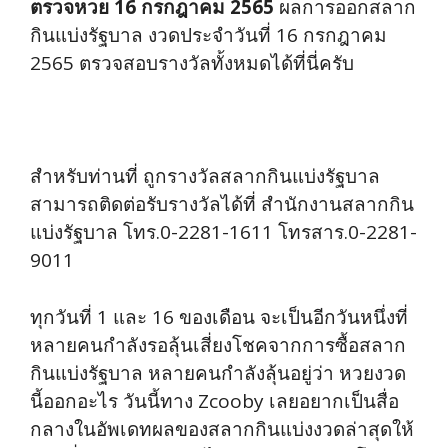
ตรวจหวย 16 กรกฎาคม 2565
ผลการออกสลาก
กินแบ่งรัฐบาล งวดประจำวันที่ 16 กรกฎาคม
2565 ตรวจสอบรางวัลทั้งหมดได้ที่นี่ครับ
สำหรับท่านที่ ถูกรางวัลสลากกินแบ่งรัฐบาล
สามารถติดต่อรับรางวัลได้ที่ สำนักงานสลากกิน
แบ่งรัฐบาล โทร.0-2281-1611 โทรสาร.0-2281-
9011
ทุกวันที่ 1 และ 16 ของเดือน จะเป็นอีกวันหนึ่งที่
หลายคนกำลังรอลุ้นเสี่ยงโชคจากการซื้อสลาก
กินแบ่งรัฐบาล หลายคนกำลังลุ้นอยู่ว่า หวยงวด
นี้ออกอะไร วันนี้ทาง Zcooby เลยอยากเป็นสื่อ
กลางในอัพเดทผลของสลากกินแบ่งงวดล่าสุดให้