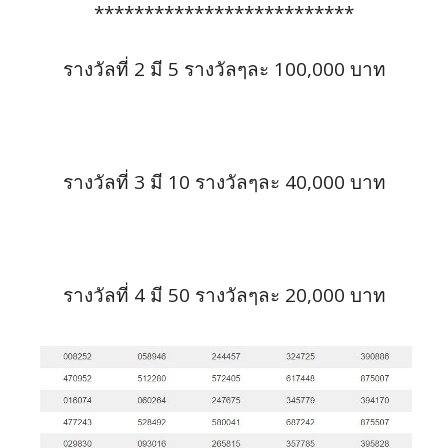
**************************
รางวัลที่ 2 มี 5 รางวัลๆละ 100,000 บาท
รางวัลที่ 3 มี 10 รางวัลๆละ 40,000 บาท
รางวัลที่ 4 มี 50 รางวัลๆละ 20,000 บาท