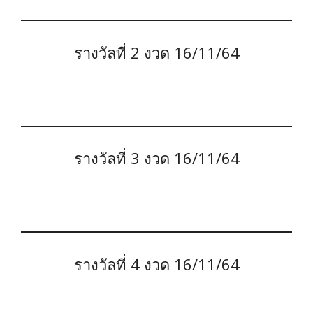
รางวัลที่ 2 งวด 16/11/64
รางวัลที่ 3 งวด 16/11/64
รางวัลที่ 4 งวด 16/11/64