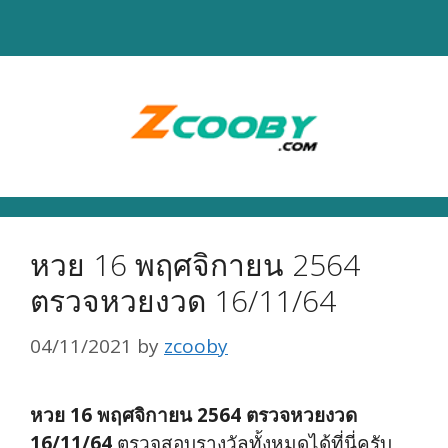
Skip
to
content
หวย 16 พฤศจิกายน 2564
ตรวจหวยงวด 16/11/64
04/11/2021
by
zcooby
หวย 16 พฤศจิกายน 2564 ตรวจหวยงวด
16/11/64
ตรวจสอบรางวัลทั้งหมดได้ที่นี่ครับ