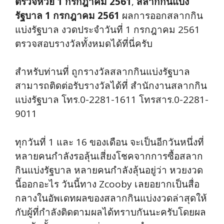
ตรวจหวย 1 กรกฎาคม 2561
,
สลากกินแบ่ง
รัฐบาล 1 กรกฎาคม 2561
ผลการออกสลากกิน
แบ่งรัฐบาล งวดประจำวันที่ 1 กรกฎาคม 2561
ตรวจสอบรางวัลทั้งหมดได้ที่นี่ครับ
สำหรับท่านที่ ถูกรางวัลสลากกินแบ่งรัฐบาล
สามารถติดต่อรับรางวัลได้ที่ สำนักงานสลากกิน
แบ่งรัฐบาล โทร.0-2281-1611 โทรสาร.0-2281-
9011
ทุกวันที่ 1 และ 16 ของเดือน จะเป็นอีกวันหนึ่งที่
หลายคนกำลังรอลุ้นเสี่ยงโชคจากการซื้อสลาก
กินแบ่งรัฐบาล หลายคนกำลังลุ้นอยู่ว่า หวยงวด
นี้ออกอะไร วันนี้ทาง Zcooby เลยอยากเป็นสื่อ
กลางในอัพเดทผลของสลากกินแบ่งงวดล่าสุดให้
กับผู้ที่กำลังติดตามผลได้ทราบกันนะครับโดยผล