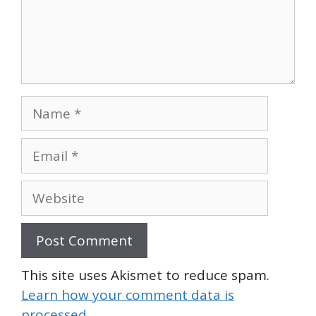
Name
Email
Website
This site uses Akismet to reduce spam.
Learn how your comment data is
processed.