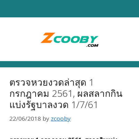
Skip
to
content
ตรวจหวยงวดล่าสุด 1
กรกฎาคม 2561, ผลสลากกิน
แบ่งรัฐบาลงวด 1/7/61
22/06/2018
by
zcooby