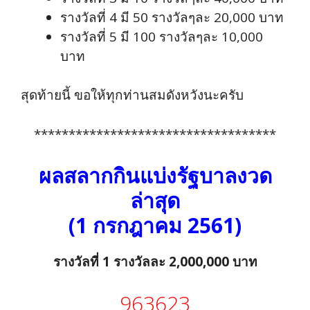
รางวัลที่ 4 มี 50 รางวัลๆละ 20,000 บาท
รางวัลที่ 5 มี 100 รางวัลๆละ 10,000
บาท
สุดท้ายนี้ ขอให้ทุกท่านสมดังหวังนะครับ
***********************************
ผลสลากกินแบ่งรัฐบาลงวด
ล่าสุด
(1 กรกฎาคม 2561)
รางวัลที่ 1 รางวัลละ 2,000,000 บาท
963623