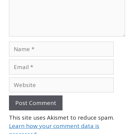
Name
Email
Website
This site uses Akismet to reduce spam.
Learn how your comment data is