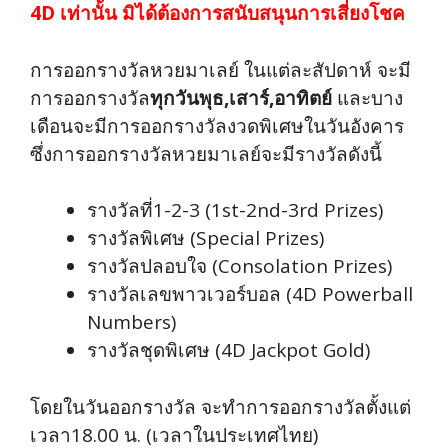
4D เท่านั้น มิได้ต้องการสนับสนุนการเสี่ยงโชค
การออกรางวัลหวยมาเลย์ ในแต่ละสัปดาห์ จะมี
การออกรางวัล
ทุกวันพุธ,เสาร์,อาทิตย์
และบาง
เดือนจะมีการออกรางวัลงวดพิเศษในวันอังคาร
ซึ่งการออกรางวัลหวยมาเลย์จะมีรางวัลดังนี้
รางวัลที่1-2-3 (1st-2nd-3rd Prizes)
รางวัลพิเศษ (Special Prizes)
รางวัลปลอบใจ (Consolation Prizes)
รางวัลเลขพาวเวอร์บอล (4D Powerball
Numbers)
รางวัลชุดพิเศษ (4D Jackpot Gold)
โดยในวันออกรางวัล จะทำการออกรางวัลตั้งแต่
เวลา18.00 น. (เวลาในประเทศไทย)