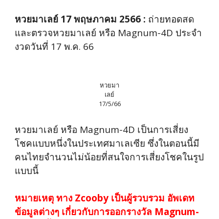
หวยมาเลย์ 17 พฤษภาคม 2566 :
ถ่ายทอดสด
และตรวจหวยมาเลย์ หรือ Magnum-4D ประจำ
งวดวันที่ 17 พ.ค. 66
หวยมา
เลย์
17/5/66
หวยมาเลย์ หรือ Magnum-4D เป็นการเสี่ยง
โชคแบบหนึ่งในประเทศมาเลเซีย ซึ่งในตอนนี้มี
คนไทยจำนวนไม่น้อยที่สนใจการเสี่ยงโชคในรูป
แบบนี้
หมายเหตุ ทาง Zcooby เป็นผู้รวบรวม อัพเดท
ข้อมูลต่างๆ เกี่ยวกับการออกรางวัล Magnum-