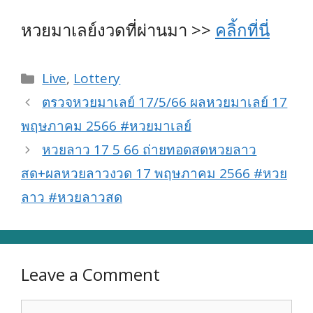
หวยมาเลย์งวดที่ผ่านมา >>
คลิ้กที่นี่
Categories
Live
,
Lottery
ตรวจหวยมาเลย์ 17/5/66 ผลหวยมาเลย์ 17
พฤษภาคม 2566 #หวยมาเลย์
หวยลาว 17 5 66 ถ่ายทอดสดหวยลาว
สด+ผลหวยลาวงวด 17 พฤษภาคม 2566 #หวย
ลาว #หวยลาวสด
Leave a Comment
Comment