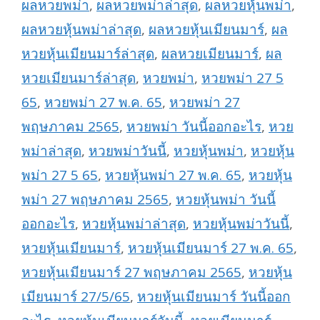
ผลหวยพม่า
,
ผลหวยพม่าล่าสุด
,
ผลหวยหุ้นพม่า
,
ผลหวยหุ้นพม่าล่าสุด
,
ผลหวยหุ้นเมียนมาร์
,
ผล
หวยหุ้นเมียนมาร์ล่าสุด
,
ผลหวยเมียนมาร์
,
ผล
หวยเมียนมาร์ล่าสุด
,
หวยพม่า
,
หวยพม่า 27 5
65
,
หวยพม่า 27 พ.ค. 65
,
หวยพม่า 27
พฤษภาคม 2565
,
หวยพม่า วันนี้ออกอะไร
,
หวย
พม่าล่าสุด
,
หวยพม่าวันนี้
,
หวยหุ้นพม่า
,
หวยหุ้น
พม่า 27 5 65
,
หวยหุ้นพม่า 27 พ.ค. 65
,
หวยหุ้น
พม่า 27 พฤษภาคม 2565
,
หวยหุ้นพม่า วันนี้
ออกอะไร
,
หวยหุ้นพม่าล่าสุด
,
หวยหุ้นพม่าวันนี้
,
หวยหุ้นเมียนมาร์
,
หวยหุ้นเมียนมาร์ 27 พ.ค. 65
,
หวยหุ้นเมียนมาร์ 27 พฤษภาคม 2565
,
หวยหุ้น
เมียนมาร์ 27/5/65
,
หวยหุ้นเมียนมาร์ วันนี้ออก