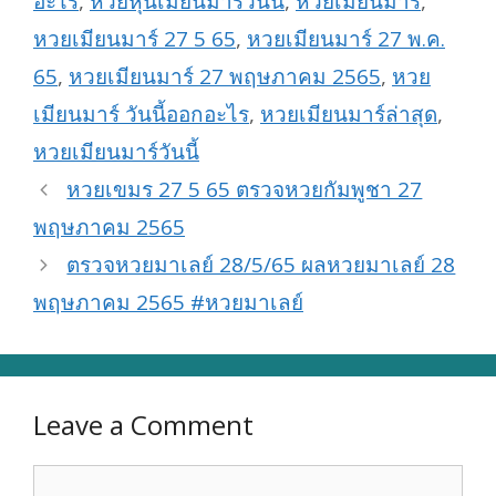
อะไร
,
หวยหุ้นเมียนมาร์วันนี้
,
หวยเมียนมาร์
,
หวยเมียนมาร์ 27 5 65
,
หวยเมียนมาร์ 27 พ.ค.
65
,
หวยเมียนมาร์ 27 พฤษภาคม 2565
,
หวย
เมียนมาร์ วันนี้ออกอะไร
,
หวยเมียนมาร์ล่าสุด
,
หวยเมียนมาร์วันนี้
หวยเขมร 27 5 65 ตรวจหวยกัมพูชา 27
พฤษภาคม 2565
ตรวจหวยมาเลย์ 28/5/65 ผลหวยมาเลย์ 28
พฤษภาคม 2565 #หวยมาเลย์
Leave a Comment
Comment