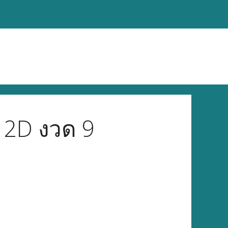
 2D งวด 9