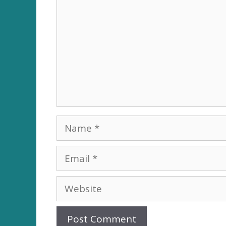
Name
Email
Website