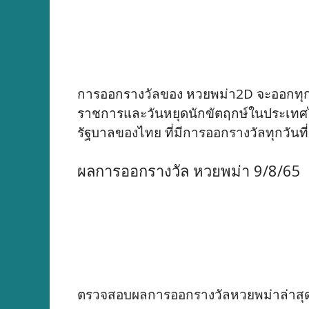
การออกรางวัลของ หวยพม่า2D จะออกทุกว
ราชการและวันหยุดนักขัตฤกษ์ในประเทศ
รัฐบาลของไทย ที่มีการออกรางวัลทุกวันท
ผลการออกรางวัล หวยพม่า 9/8/65
ตรวจสอบผลการออกรางวัลหวยพม่าล่าสุ