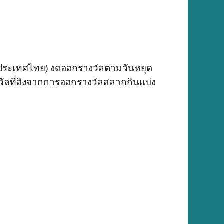
ประเทศไทย) งดออกรางวัลตามวันหยุด
ลที่อิงจากการออกรางวัลสลากกินแบ่ง