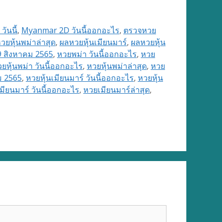
ันนี้
,
Myanmar 2D วันนี้ออกอะไร
,
ตรวจหวย
วยหุ้นพม่าล่าสุด
,
ผลหวยหุ้นเมียนมาร์
,
ผลหวยหุ้น
9 สิงหาคม 2565
,
หวยพม่า วันนี้ออกอะไร
,
หวย
ยหุ้นพม่า วันนี้ออกอะไร
,
หวยหุ้นพม่าล่าสุด
,
หวย
ม 2565
,
หวยหุ้นเมียนมาร์ วันนี้ออกอะไร
,
หวยหุ้น
มียนมาร์ วันนี้ออกอะไร
,
หวยเมียนมาร์ล่าสุด
,