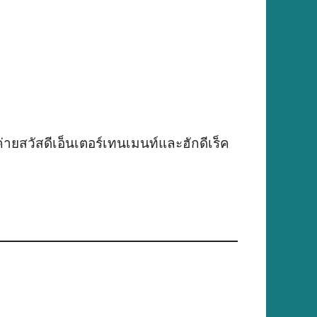
ายสวัสดีเอ็นเตอร์เทนเมนท์และฮักดีเร็ค