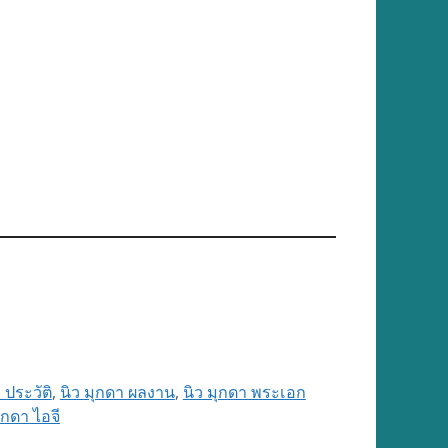
 ประวัติ
,
นิว มุกดา ผลงาน
,
นิว มุกดา พระเอก
ุกดา ไอจี