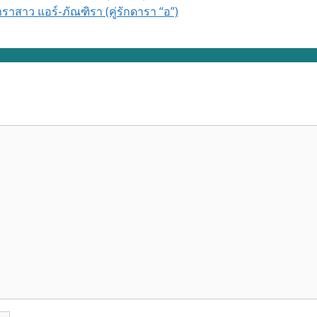
ราสาว แอร์-ภัณฑิรา (คู่รักดารา “อ”)