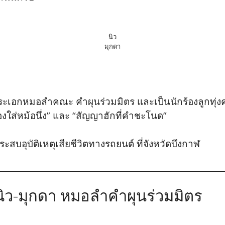
นิว
มุกดา
ะเอกหมอลำคณะ คำผุนร่วมมิตร และเป็นนักร้องลูกทุ่งค่
องใส่หม้อนึ่ง” และ “สัญญาฮักที่คำชะโนด”
ประสบอุบัติเหตุเสียชีวิตทางรถยนต์ ที่จังหวัดบึงกาฬ
นิว-มุกดา หมอลำคำผุนร่วมมิตร