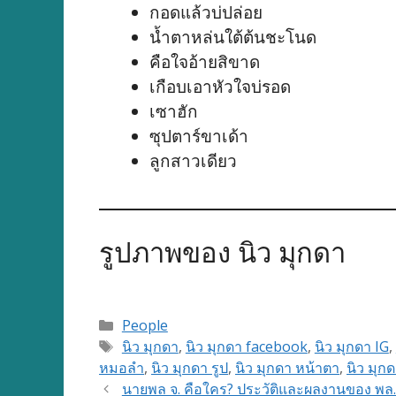
กอดแล้วบ่ปล่อย
น้ำตาหล่นใต้ต้นชะโนด
คือใจอ้ายสิขาด
เกือบเอาหัวใจบ่รอด
เซาฮัก
ซุปตาร์ขาเด้า
ลูกสาวเดียว
รูปภาพของ นิว มุกดา
Categories
People
Tags
นิว มุกดา
,
นิว มุกดา facebook
,
นิว มุกดา IG
,
หมอลำ
,
นิว มุกดา รูป
,
นิว มุกดา หน้าตา
,
นิว มุกด
นายพล จ. คือใคร? ประวัติและผลงานของ พล.ต