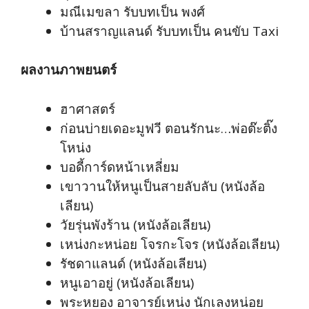
มณีเมขลา รับบทเป็น พงศ์
บ้านสราญแลนด์ รับบทเป็น คนขับ Taxi
ผลงานภาพยนตร์
ฮาศาสตร์
ก่อนบ่ายเดอะมูฟวี ตอนรักนะ…พ่อต๊ะติ๊ง
โหน่ง
บอดี้การ์ดหน้าเหลี่ยม
เขาวานให้หนูเป็นสายลับลับ (หนังล้อ
เลียน)
วัยรุ่นพังร้าน (หนังล้อเลียน)
เหน่งกะหน่อย โจรกะโจร (หนังล้อเลียน)
รัชดาแลนด์ (หนังล้อเลียน)
หนูเอาอยู่ (หนังล้อเลียน)
พระหยอง อาจารย์เหน่ง นักเลงหน่อย