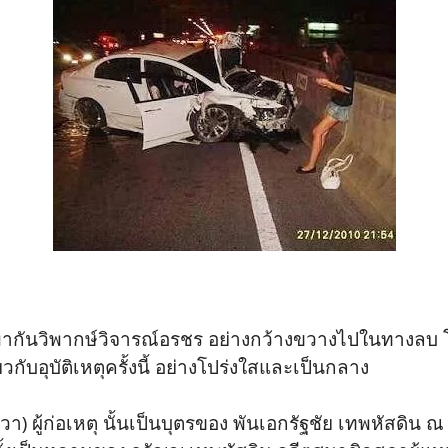
ไลน์ พากันวิพากษ์วิจารณ์อรชร อย่างกว้างขวางไปในทางล
ับอุบัติเหตุครั้งนี้ อย่างโปร่งใสและเป็นกลาง
 ผู้ก่อเหตุ นั้นเป็นบุตรของ พันเอกรัฐชัย เทพหัสดิน ณ 