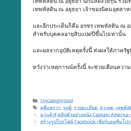
เทพหัสดิน ณ อยุธยา นักแสดงวัยรุ่น รว
เทพหัสดิน ณ อยุธยา เจ้าของนิคมอุตสา
และอีกประเด็นก็คือ อรชร เทพหัสดิน ณ อยุ
สำหรับบุคคลอายุสิบแปดปีขึ้นไปเท่านั้น
และผลจากอุบัติเหตุครั้งนี้ ส่งผลให้ภา
หวังว่าเหตุการณ์ครั้งนี้ จะช่วยเตือน
Categories
Uncategorized
Tags
คดีแพรวา
,
รถตู้
,
รายละเอียด
,
สาเหตุ
,
เทพหัส
มาแล้ว!! คลิปตัวอย่างหนัง Captain America: 
สร้างรูปโปรไฟล์ Facebook เชียร์บอลทีมโปรด