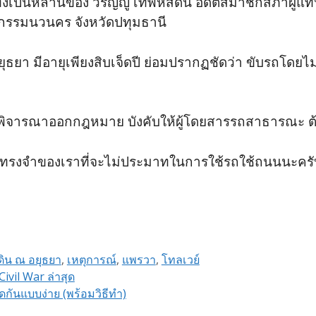
มทั้งเป็นหลานของ วรัญญู เทพหัสดิน อดีตสมาชิกสภาผ
หกรรมนวนคร จังหวัดปทุมธานี
ธยา มีอายุเพียงสิบเจ็ดปี ย่อมปรากฏชัดว่า ขับรถโดยไม่
ครัฐพิจารณาออกกฎหมาย บังคับให้ผู้โดยสารรถสาธารณะ ต
ความทรงจำของเราที่จะไม่ประมาทในการใช้รถใช้ถนนนะครั
ดิน ณ อยุธยา
,
เหตุการณ์
,
แพรวา
,
โทลเวย์
Civil War ล่าสุด
กันแบบง่าย (พร้อมวิธีทำ)