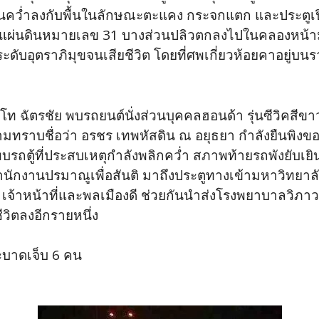
อนคว่ำลงกับพื้นในลักษณะตะแคง กระจกแตก และประตูเปิ
แผ่นดินหมายเลข 31 บางส่วนปลิวตกลงไปในคลองหน้าม
ุตราภิมุขจนเสียชีวิต โดยที่ศพเกี่ยวห้อยคาอยู่บนราว
ฉัตรชัย พบรถยนต์นั่งส่วนบุคคลฮอนด้า รุ่นซีวิคสีขา
บถามทราบชื่อว่า อรชร เทพหัสดิน ณ อยุธยา กำลังยืนพิง
บรถตู้ที่ประสบเหตุกำลังพลิกคว่ำ สภาพท้ายรถพังยับเยิน
าสำนักงานปรมาณูเพื่อสันติ มาถึงประตูทางเข้ามหาวิทยาล
เจ้าหน้าที่และพลเมืองดี ช่วยกันนำส่งโรงพยาบาลวิภาวดี
ยชีวิตลงอีกรายหนึ่ง
ละบาดเจ็บ 6 คน