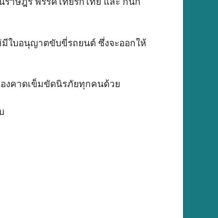
ู้แทนราษฎร พรรคไทยรักไทย และ กนก
มีใบอนุญาตขับขี่รถยนต์ ซึ่งจะออกให้
้องคาดเข็มขัดนิรภัยทุกคนด้วย
บ