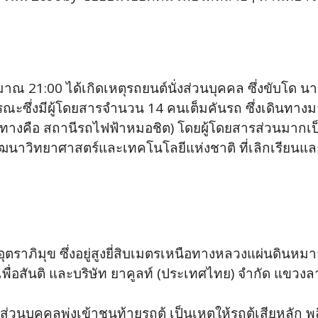
าณ 21:00 ได้เกิดเหตุรถยนต์นั่งส่วนบุคคล ซึ่งขับโด น
ารณะซึ่งมีผู้โดยสารจำนวน 14 คนเต็มคันรถ ซึ่งเดินทา
ทางคือ สถานีรถไฟฟ้าหมอชิต) โดยผู้โดยสารส่วนมากเ
นาวิทยาศาสตร์และเทคโนโลยีแห่งชาติ ที่เลิกเรียนและ
อุตราภิมุข ซึ่งอยู่สูงยี่สิบเมตรเหนือทางหลวงแผ่นดิน
พื่อสันติ และบริษัท ยาคูลท์ (ประเทศไทย) จำกัด แขว
งส่วนบุคคลพุ่งเข้าชนท้ายรถตู้ เป็นเหตุให้รถตู้เสียหล