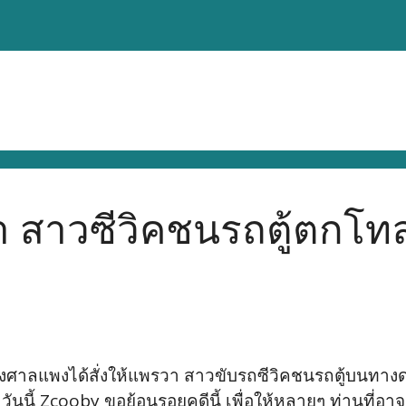
 สาวซีวิคชนรถตู้ตกโทล
างศาลแพงได้สั่งให้แพรวา สาวขับรถซีวิคชนรถตู้บนทางด่ว
บ วันนี้ Zcooby ขอย้อนรอยคดีนี้ เพื่อให้หลายๆ ท่านที