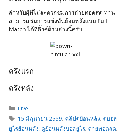
สำหรับผู้ที่ไม่สะดวกชมการถ่ายทอดสด ท่าน
สามารถชมการแข่งขันย้อนหลังแบบ Full
Match ได้ที่ลิ้งค์ด้านล่างนี้ครับ
ครึ่งแรก
ครึ่งหลัง
Categories
Live
Tags
15 มิถุนายน 2559
,
คลิปดูย้อนหลัง
,
ดูบอล
ยูโรย้อนหลัง
,
ดูย้อนหลังบอลยูโร
,
ถ่ายทอดสด
,