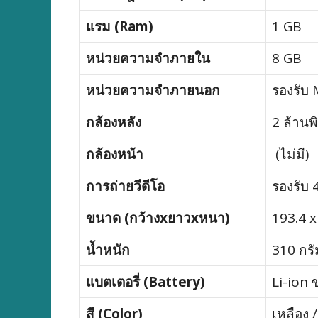
แรม (Ram)
1 GB
หน่วยความจำภายใน
8 GB
หน่วยความจำภายนอก
รองรับ 
กล้องหลัง
2 ล้าน
กล้องหน้า
(ไม่มี)
การถ่ายวีดีโอ
รองรับ
ขนาด (กว้างxยาวxหนา)
193.4 x
น้ำหนัก
310 กรั
แบตเตอรี่ (Battery)
Li-ion 
สี (Color)
เหลือง 