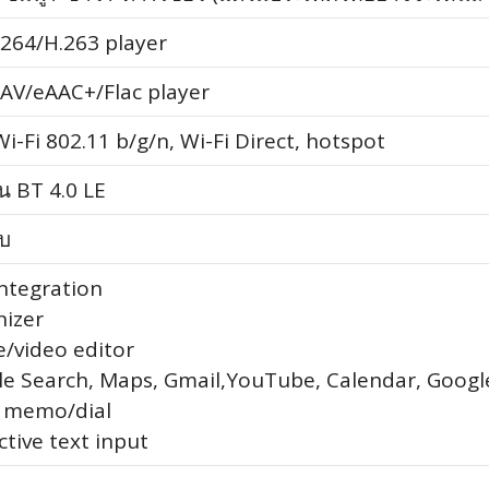
264/H.263 player
V/eAAC+/Flac player
Wi-Fi 802.11 b/g/n, Wi-Fi Direct, hotspot
น BT 4.0 LE
ับ
integration
nizer
e/video editor
le Search, Maps, Gmail,YouTube, Calendar, Google
e memo/dial
ctive text input