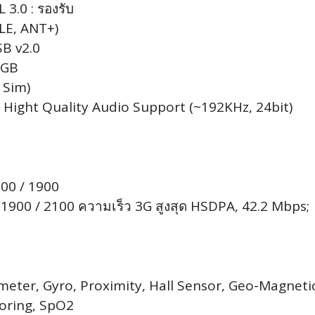
 3.0 : รองรับ
BLE, ANT+)
SB v2.0
 GB
 Sim)
ra Hight Quality Audio Support (~192KHz, 24bit)
00 / 1900
1900 / 2100 ความเร็ว 3G สูงสุด HSDPA, 42.2 Mbps;
meter, Gyro, Proximity, Hall Sensor, Geo-Magneti
oring, SpO2