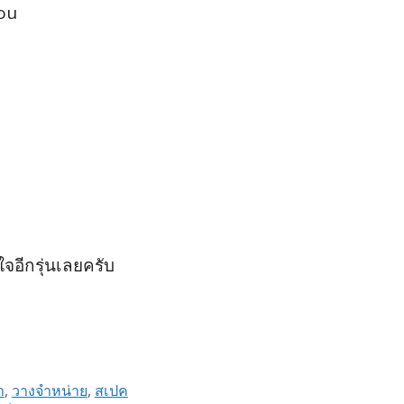
ou
จอีกรุ่นเลยครับ
า
,
วางจำหน่าย
,
สเปค