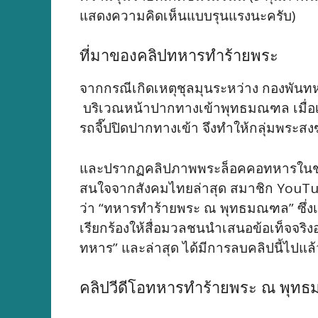
แสดงความคิดเห็นแบบรุนแรงนะครับ)
ที่มาของคลิปทหารทำร้ายพระ
จากกรณีเกิดเหตุชุลมุนระหว่าง กองพันท
บริเวณหน้าปากทางเข้าพุทธมณฑล เมื่อเ
รถจี๊ปปิดปากทางเข้า จึงทำให้กลุ่มพระส
และปรากฏคลิปภาพพระล็อคคอทหารในช่
สนใจจากสังค
­มไทยล่าสุด สมาชิก YouTub
ว่า “ทหารทำร้ายพระ ณ พุทธมณฑล” ซึ่งเ
เรียกร้องให้สื่อมวลชนนำเส
­นอข้อเท็จจริ
ทหาร” และล่าสุด ได้มีการลบคลิปนี้ไปแล้
คลิปวีดีโอทหารทำร้ายพระ ณ พุท