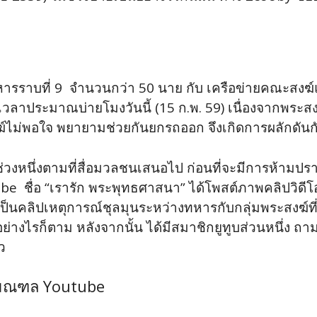
หารราบที่ 9 จำนวนกว่า 50 นาย กับ เครือข่ายคณะสงฆ์แ
วลาประมาณบ่ายโมงวันนี้ (15 ก.พ. 59) เนื่องจากพร
งฆ์ไม่พอใจ พยายามช่วยกันยกรถออก จึงเกิดการผลักดันกั
วงหนึ่งต
­ามที่สื่อมวลชนเสนอไป ก่อนที่จะมีการห้ามปราม
e ชื่อ “เรารัก พระพุทธศาสนา” ได้โพสต์ภาพคลิปวิดีโอลง
ป็นคลิปเหตุการณ์ชุลมุนระหว่างทหารกั
­บกลุ่มพระสงฆ์ท
งอย่างไรก็ตาม หลังจากนั้น ได้มีสมาชิกยูทูบส่วนหนึ่ง ถา
ว
ธมณฑล Youtube