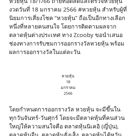
หวยหุ้น 18/1/66 ถ่ายทอดสดและตรวจหวยหุ้น
งวดวันที่ 18 มกราคม 2566 #หวยหุ้น สำหรับผู้ที่
นิยมการเสี่ยงโชค “หวยหุ้น” ถือเป็นอีกทางเลือก
หนึ่งที่หลายคนสนใจ โดยการติดตามผลจาก
ตลาดหุ้นต่างประเทศ ทาง Zcooby ขอนำเสนอ
ช่องทางการรับชมการออกรางวัลหวยหุ้น พร้อม
ผลการออกรางวัลในแต่ละวัน
หวยหุ้น
18
มกราคม
2566
โดยกำหนดการออกรางวัล หวยหุ้น จะมีขึ้นใน
ทุกวันจันทร์-วันศุกร์ โดยจะมีตลาดหุ้นที่คนส่วน
ใหญ่ให้ความสนใจคือ ตลาดหุ้นนิเคอิ (ญี่ปุ่น),
ตลาดหุ้นจีน, ตลาดหุ้นฮั่งเส็ง, ตลาดหุ้นไต้หวัน