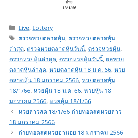
บ่าย
18/1/66
Categories
Live
,
Lottery
Tags
ตรวจหวยตลาดหุ้น
,
ตรวจหวยตลาดหุ้น
ล่าสุด
,
ตรวจหวยตลาดหุ้นวันนี้
,
ตรวจหวยหุ้น
,
ตรวจหวยหุ้นล่าสุด
,
ตรวจหวยหุ้นวันนี้
,
ผลหวย
ตลาดหุ้นล่าสุด
,
หวยตลาดหุ้น 18 ม.ค. 66
,
หวย
ตลาดหุ้น 18 มกราคม 2566
,
หวยตลาดหุ้น
18/1/66
,
หวยหุ้น 18 ม.ค. 66
,
หวยหุ้น 18
มกราคม 2566
,
หวยหุ้น 18/1/66
หวยลาวสด 18/1/66 ถ่ายทอดสดหวยลาว
18 มกราคม 2566
ถ่ายทอดสดหวยฮานอย 18 มกราคม 2566