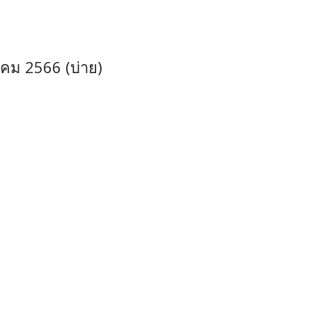
าคม 2566 (บ่าย)