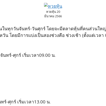
หวยหุ้น 20
มีนาคม 2566
ทุกวันจันทร์-วันศุกร์ โดยจะมีตลาดหุ้นที่คนส่วนใหญ่ให
้หวัน โดยมีการแบ่งเป็นสองช่วงคือ ช่วงเช้า (ตั้งแต่เวลา
ันทร์-ศุกร์ เริ่มเวลา09.00 น.
ร์-ศุกร์ เริ่มเวลา13.00 น.