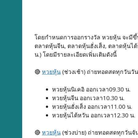
โดยกำหนดการออกรางวัล หวยหุ้น จะมีขึ้นใน
ตลาดหุ้นจีน, ตลาดหุ้นฮั่งเส็ง, ตลาดหุ้นไต
น.) โดยมีรายละเอียดเพิ่มเติมดังนี้
🔴
หวยหุ้น
(ช่วงเช้า) ถ่ายทอดสดทุกวันวันจ
หวยหุ้นนิเคอิ ออกเวลา09.30 น.
หวยหุ้นจีน ออกเวลา10.30 น.
หวยหุ้นฮั่งเส็ง ออกเวลา11.00 น.
หวยหุ้นไต้หวัน ออกเวลา12.30 น.
🔴
หวยหุ้น
(ช่วงบ่าย) ถ่ายทอดสดทุกวันจันท