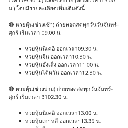
เวลา 09.30 น.) และช่วงบ่าย (ตั้งแต่เวลา13.00
น.) โดยมีรายละเอียดเพิ่มเติมดังนี้
🔴 หวยหุ้น(ช่วงเช้า) ถ่ายทอดสดทุกวันวันจันทร์-
ศุกร์ เริ่มเวลา 09.00 น.
หวยหุ้นนิเคอิ ออกเวลา09.30 น.
หวยหุ้นจีน ออกเวลา10.30 น.
หวยหุ้นฮั่งเส็ง ออกเวลา11.00 น.
หวยหุ้นไต้หวัน ออกเวลา12.30 น.
🔴 หวยหุ้น(ช่วงบ่าย) ถ่ายทอดสดทุกวันจันทร์-
ศุกร์ เริ่มเวลา 3102.30 น.
หวยหุ้นนิเคอิ ออกเวลา13.00 น.
หวยหุ้นเกาหลี ออกเวลา13.35 น.