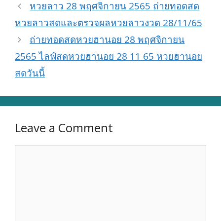
หวยลาว 28 พฤศจิกายน 2565 ถ่ายทอดสด
หวยลาวสดและตรวจผลหวยลาวงวด 28/11/65
ถ่ายทอดสดหวยฮานอย 28 พฤศจิกายน
2565 ไลฟ์สดหวยฮานอย 28 11 65 หวยฮานอย
สดวันนี้
Leave a Comment
Comment