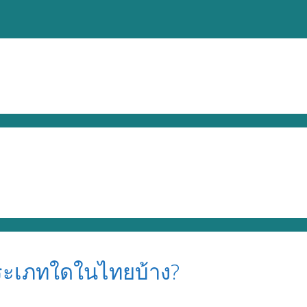
ระเภทใดในไทยบ้าง?