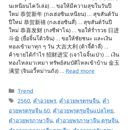
นเหนียนไคว้เล่อ) … ขอให้มีความสุขในวันปี
ใหม่ 恭贺新年 (กงเฮ่อซินเหนียน) … สุขสันต์วัน
ปีใหม่ 恭贺新禧 (กงเฮ่อซินสี่) … สุขสันต์วันปี
ใหม่ 恭喜发财 (กงซีฟาไฉ) … ขอให้ร่ำรวย 日进
斗金 (ยื่อจิ้นโต้วจิน) … ขอให้ชัยชนะ และเงิน
ทองเข้ามาทุก ๆ วัน 大吉大利 (ต้าจี๋ต้าลี่) …
ค้าขายได้กำไร 招财进宝 (เจาไฉจิ้นเป่า) … เงิน
ทองไหลมาเทมา ทรัพย์สมบัติไหลเข้าบ้าน 金玉
满堂 (จินอวี้หม่านถัง) …
Read more
Categories
Trend
Tags
2560
,
คำอวยพร
,
คำอวยพรตรุษจีน
,
คำ
อวยพรตรุษจีน 60
,
คำอวยพรตรุษจีนแปลไทย
,
คำอวยพรภาษาจีน
,
คำอวยพรภาษาจีน ตรุษจีน
,