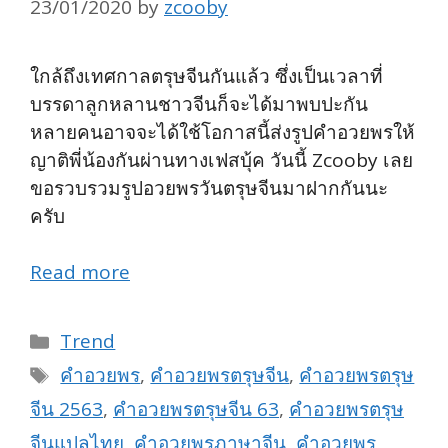
23/01/2020
by
zcooby
ใกล้ถึงเทศกาลตรุษจีนกันแล้ว ซึ่งเป็นเวลาที่
บรรดาลูกหลานชาวจีนก็จะได้มาพบปะกัน
หลายคนอาจจะได้ใช้โอกาสนี้ส่งรูปคำอวยพรให้
ญาติพี่น้องกันผ่านทางเฟสบุ้ค วันนี้ Zcooby เลย
ขอรวบรวมรูปอวยพรวันตรุษจีนมาฝากกันนะ
ครับ
Read more
Categories
Trend
Tags
คำอวยพร
,
คำอวยพรตรุษจีน
,
คำอวยพรตรุษ
จีน 2563
,
คำอวยพรตรุษจีน 63
,
คำอวยพรตรุษ
จีนแปลไทย
,
คำอวยพรภาษาจีน
,
คำอวยพร