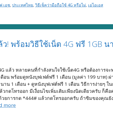
ูฟ เอช
,
ประเทศไทย
,
วิธีเช็คว่ามือถือใช้ 4G หรือไม่
,
เอไอเอส
้ว! พร้อมวิธีใช้เน็ต 4G ฟรี 1GB น
ร 4G แล้ว หลายคนที่กำลังสนใจใช้เน็ต4G หรือต้องการจะ
ือน พร้อมดูหนังบุฟเฟต์ฟรี 1 เดือน (มูลค่า 199 บาท) ผ
น 1 เดือน + ดูหนังบุฟเฟต์ฟรี 1 เดือน วิธีการง่ายๆ ในกา
วกดโทรออก มีเงื่อนไขเพิ่มเติมเพียงนิดเดียวครับ ก็ค
ไม่ ด้วยการกด *444# แล้วกดโทรออกครับ ถ้าซิมของคุณย
d more