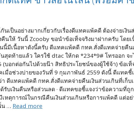
ันเป็นอย่างมากเกี่ยวกับเรื่องดีแทคแพ้คดี ต้องจ่ายเงิน
ห้ วันนี้ Zcooby ขอนำข้อเท็จจริงมาฝากครับ โดยเนื้อหา
ี้มีเนื้อหาดังนี้ครับ ดีแทคแพ้คดี กทค.สั่งดีแทคจ่ายคืนเ
สุดท้ายแล้ว ใครใช้ dtac ให้กด *234*9# โทรออก จะได้เ
(บอกต่อกันไปด้วยน๊า สิทธิประโยชน์ของผู้ใช้จ้า) ข้อเท็จ
ื่อช่วงบ่ายของวันที่ 9 กุมภาพันธ์ 2559 ดังนี้ ดีแทคชี้แ
่า ดีแทคแพ้คดี กทค.สั่งดีแทคจ่ายคืนเงินส่วนเกินที่เก็
้รับเงินคืนหรือส่วนลด · ดีแทคขอชี้แจงว่าข้อความที่ถู
ีเหตุการณ์ในกรณีคืนเงินส่วนเกินหรือการแพ้คดี แต่อย
ั้น …
Read more