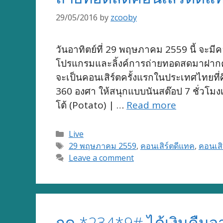
29/05/2016
by
zcooby
วันอาทิตย์ที่ 29 พฤษภาคม 2559 นี้ จะ
โปรแกรมและลิ้งค์การถ่ายทอดสดมาฝากครับ
จะเป็นคอนเสิร์ตครั้งแรกในประเทศไทยที่ศ
360 องศา ให้สนุกแบบนันสต๊อป 7 ชั่วโมงเ
โต้ (Potato) | …
Read more
Categories
Live
Tags
29 พฤษภาคม 2559
,
คอนเสิร์ตดีแทค
,
คอนเสิ
Leave a comment
กด *234*9# ได้เงินคืนจ