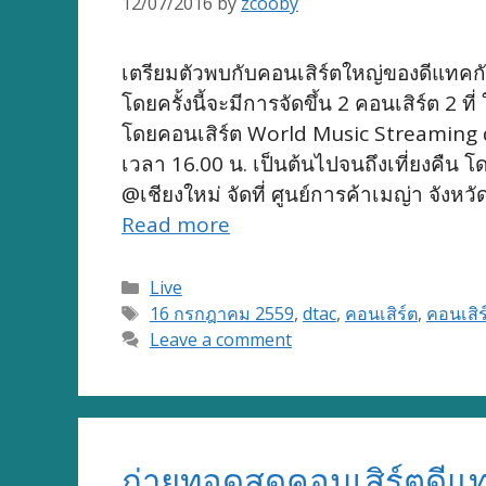
12/07/2016
by
zcooby
เตรียมตัวพบกับคอนเสิร์ตใหญ่ของดีแทคกั
โดยครั้งนี้จะมีการจัดขึ้น 2 คอนเสิร์
โดยคอนเสิร์ต World Music Streaming da
เวลา 16.00 น. เป็นต้นไปจนถึงเที่ยงคืน 
@เชียงใหม่ จัดที่ ศูนย์การค้าเมญ่า จังหวั
Read more
Categories
Live
Tags
16 กรกฎาคม 2559
,
dtac
,
คอนเสิร์ต
,
คอนเสิร
Leave a comment
ถ่ายทอดสดคอนเสิร์ตดีแ