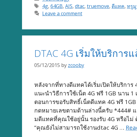
Tags
4g
,
64GB
,
AIS
,
dtac
,
truemove
,
ดีแทค
,
ทรูม
Leave a comment
DTAC 4G เริ่มให้บริการแล
05/12/2015
by
zcooby
หลังจากที่ทางดีแทคได้เริ่มเปิดให้บริกา
แนะนำวิธีการใช้เน็ต 4G ฟรี 1GB นาน 1 เด
ตอนการขอรับสิทธิ์เน็ตดีแทค 4G ฟรี 1GB นา
กดหมายเลขตามด้านล่างนี้ครับ *444# แล้
มดีแทคที่คุณใช้อยู่นั้น รองรับ 4G หรือ
“คุณยังไม่สามารถใช้งานdtac 4G …
Rea