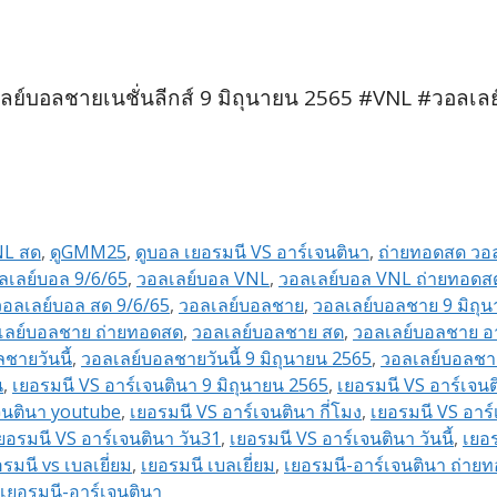
เลย์บอลชายเนชั่นลีกส์ 9 มิถุนายน 2565 #VNL #วอลเ
L สด
,
ดูGMM25
,
ดูบอล เยอรมนี VS อาร์เจนตินา
,
ถ่ายทอดสด วอ
ลเลย์บอล 9/6/65
,
วอลเลย์บอล VNL
,
วอลเลย์บอล VNL ถ่ายทอดส
วอลเลย์บอล สด 9/6/65
,
วอลเลย์บอลชาย
,
วอลเลย์บอลชาย 9 มิถุ
เลย์บอลชาย ถ่ายทอดสด
,
วอลเลย์บอลชาย สด
,
วอลเลย์บอลชาย อา
ชายวันนี้
,
วอลเลย์บอลชายวันนี้ 9 มิถุนายน 2565
,
วอลเลย์บอลชายว
น
,
เยอรมนี VS อาร์เจนตินา 9 มิถุนายน 2565
,
เยอรมนี VS อาร์เจนต
จนตินา youtube
,
เยอรมนี VS อาร์เจนตินา กี่โมง
,
เยอรมนี VS อาร์
ยอรมนี VS อาร์เจนตินา วัน31
,
เยอรมนี VS อาร์เจนตินา วันนี้
,
เยอร
รมนี vs เบลเยี่ยม
,
เยอรมนี เบลเยี่ยม
,
เยอรมนี-อาร์เจนตินา ถ่าย
ยอรมนี-อาร์เจนตินา