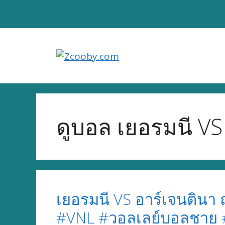
Skip
to
content
ดูบอล เยอรมนี VS
เยอรมนี VS อาร์เจนตินา
#VNL #วอลเลย์บอลชาย 