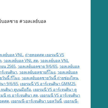
ลย์บอลชาย #วอลเลย์บอล
ลเลย์บอล VNL
,
ถ่ายทอดสด เยอรมนี VS
ด
,
วอลเลย์บอล VNL สด
,
วอลเลย์บอล VNL
นายน 2565
,
วอลเลย์บอลชาย 9/6/65
,
วอลเลย์บอล
ร์เจนตินา
,
วอลเลย์บอลชายกี่โมง
,
วอลเลย์บอล
ันนี้ กี่โมง
,
วอลเลย์บอลชายวันนี้ ถ่ายช่องไหน
,
ินา 9/6/65
,
เยอรมนี VS อาร์เจนตินา GMM25
,
เจนตินา ดูบนมือถือ
,
เยอรมนี VS อาร์เจนตินา ดู
มนี vs อาร์เจนตินา สด
,
เยอรมนี VS อาร์เจนตินา
ทอดสด
,
เยอรมนี-อาร์เจนตินา บอลวันนี้
,
เยอรมนี-