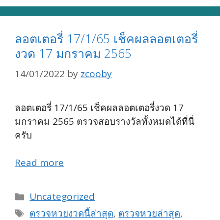
ลอตเตอรี่ 17/1/65 เช็คผลลอตเตอรี่
งวด 17 มกราคม 2565
14/01/2022
by
zcooby
ลอตเตอรี่ 17/1/65 เช็คผลลอตเตอรี่งวด 17
มกราคม 2565 ตรวจสอบรางวัลทั้งหมดได้ที่นี่
ครับ
Read more
Categories
Uncategorized
Tags
ตรวจหวยงวดนี้ล่าสุด
,
ตรวจหวยล่าสุด
,