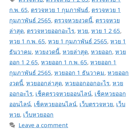
ก.พ. 65
,
ตรวจหวย 1 กุมภาพันธ์
,
ตรวจหวย 1
กุมภาพันธ์ 2565
,
ตรวจหวยงวดนี้
,
ตรวจหวย
ล่าสุด
,
ตรวจหวยออกอะไร
,
หวย
,
หวย 1 2 65
,
หวย 1 ก.พ. 65
,
หวย 1 กุมภาพันธ์ 2565
,
หวย 1
ธันวาคม
,
หวยงวดนี้
,
หวยล่าสุด
,
หวยออก
,
หวย
ออก 1 2 65
,
หวยออก 1 ก.พ. 65
,
หวยออก 1
กุมภาพันธ์ 2565
,
หวยออก 1 ธันวาคม
,
หวยออก
งวดนี้
,
หวยออกล่าสุด
,
หวยออกออกอะไร
,
หวย
ออกอะไร
,
เช็คตรวจหวยออนไลน์
,
เช็คหวยออก
ออนไลน์
,
เช็คหวยออนไลน์
,
เว็บตรวจหวย
,
เว็บ
หวย
,
เว็บหวยออก
Leave a comment