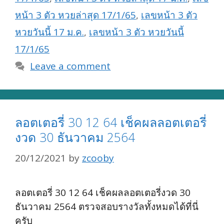
หน้า 3 ตัว หวยล่าสุด 17/1/65
,
เลขหน้า 3 ตัว
หวยวันนี้ 17 ม.ค.
,
เลขหน้า 3 ตัว หวยวันนี้
17/1/65
Leave a comment
ลอตเตอรี่ 30 12 64 เช็คผลลอตเตอรี่
งวด 30 ธันวาคม 2564
20/12/2021
by
zcooby
ลอตเตอรี่ 30 12 64 เช็คผลลอตเตอรี่งวด 30
ธันวาคม 2564 ตรวจสอบรางวัลทั้งหมดได้ที่นี่
ครับ