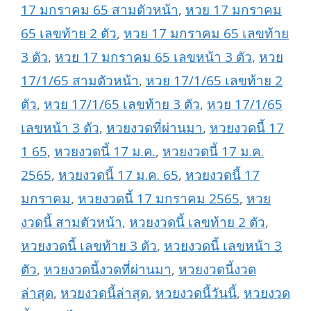
17 มกราคม 65 สามตัวหน้า
,
หวย 17 มกราคม
65 เลขท้าย 2 ตัว
,
หวย 17 มกราคม 65 เลขท้าย
3 ตัว
,
หวย 17 มกราคม 65 เลขหน้า 3 ตัว
,
หวย
17/1/65 สามตัวหน้า
,
หวย 17/1/65 เลขท้าย 2
ตัว
,
หวย 17/1/65 เลขท้าย 3 ตัว
,
หวย 17/1/65
เลขหน้า 3 ตัว
,
หวยงวดที่ผ่านมา
,
หวยงวดนี้ 17
1 65
,
หวยงวดนี้ 17 ม.ค.
,
หวยงวดนี้ 17 ม.ค.
2565
,
หวยงวดนี้ 17 ม.ค. 65
,
หวยงวดนี้ 17
มกราคม
,
หวยงวดนี้ 17 มกราคม 2565
,
หวย
งวดนี้ สามตัวหน้า
,
หวยงวดนี้ เลขท้าย 2 ตัว
,
หวยงวดนี้ เลขท้าย 3 ตัว
,
หวยงวดนี้ เลขหน้า 3
ตัว
,
หวยงวดนี้งวดที่ผ่านมา
,
หวยงวดนี้งวด
ล่าสุด
,
หวยงวดนี้ล่าสุด
,
หวยงวดนี้วันนี้
,
หวยงวด