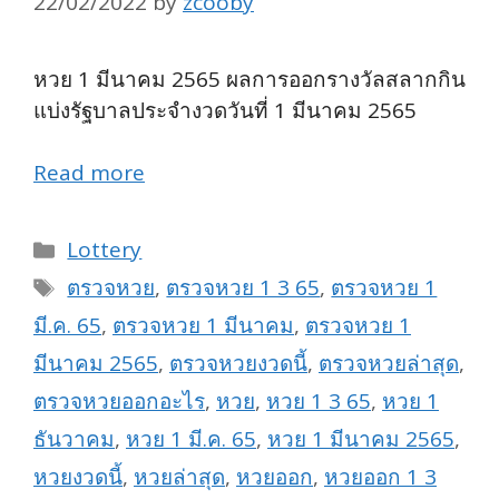
22/02/2022
by
zcooby
หวย 1 มีนาคม 2565 ผลการออกรางวัลสลากกิน
แบ่งรัฐบาลประจำงวดวันที่ 1 มีนาคม 2565
Read more
Categories
Lottery
Tags
ตรวจหวย
,
ตรวจหวย 1 3 65
,
ตรวจหวย 1
มี.ค. 65
,
ตรวจหวย 1 มีนาคม
,
ตรวจหวย 1
มีนาคม 2565
,
ตรวจหวยงวดนี้
,
ตรวจหวยล่าสุด
,
ตรวจหวยออกอะไร
,
หวย
,
หวย 1 3 65
,
หวย 1
ธันวาคม
,
หวย 1 มี.ค. 65
,
หวย 1 มีนาคม 2565
,
หวยงวดนี้
,
หวยล่าสุด
,
หวยออก
,
หวยออก 1 3