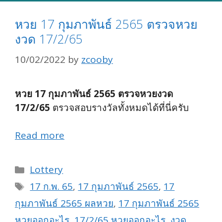
หวย 17 กุมภาพันธ์ 2565 ตรวจหวย
งวด 17/2/65
10/02/2022
by
zcooby
หวย 17 กุมภาพันธ์ 2565 ตรวจหวยงวด
17/2/65
ตรวจสอบรางวัลทั้งหมดได้ที่นี่ครับ
Read more
Categories
Lottery
Tags
17 ก.พ. 65
,
17 กุมภาพันธ์ 2565
,
17
กุมภาพันธ์ 2565 ผลหวย
,
17 กุมภาพันธ์ 2565
หวยออกอะไร
,
17/2/65 หวยออกอะไร
,
งวด