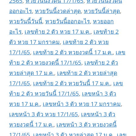
2565
,
หวยวันนี้งวดนี้ 17/1/65
,
หวยวันนี้งวดนี้
ออกอะไร
,
หวยวันนี้งวดล่าสุด
,
หวยวันนี้ล่าสุด
,
หวยวันนี้วันนี้
,
หวยวันนี้ออกอะไร
,
หวยออก
อะไร
,
เลขท้าย 2 ตัว หวย 17 ม.ค.
,
เลขท้าย 2
ตัว หวย 17 มกราคม
,
เลขท้าย 2 ตัว หวย
17/1/65
,
เลขท้าย 2 ตัว หวยงวดนี้ 17 ม.ค.
,
เลข
ท้าย 2 ตัว หวยงวดนี้ 17/1/65
,
เลขท้าย 2 ตัว
หวยล่าสุด 17 ม.ค.
,
เลขท้าย 2 ตัว หวยล่าสุด
17/1/65
,
เลขท้าย 2 ตัว หวยวันนี้ 17 ม.ค.
,
เลข
ท้าย 2 ตัว หวยวันนี้ 17/1/65
,
เลขหน้า 3 ตัว
หวย 17 ม.ค.
,
เลขหน้า 3 ตัว หวย 17 มกราคม
,
เลขหน้า 3 ตัว หวย 17/1/65
,
เลขหน้า 3 ตัว
หวยงวดนี้ 17 ม.ค.
,
เลขหน้า 3 ตัว หวยงวดนี้
17/1/65
,
เลขหน้า 3 ตัว หวยล่าสุด 17 ม.ค.
,
เลข