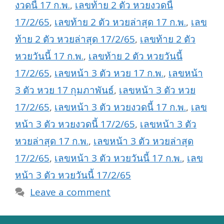
งวดนี้ 17 ก.พ.
,
เลขท้าย 2 ตัว หวยงวดนี้
17/2/65
,
เลขท้าย 2 ตัว หวยล่าสุด 17 ก.พ.
,
เลข
ท้าย 2 ตัว หวยล่าสุด 17/2/65
,
เลขท้าย 2 ตัว
หวยวันนี้ 17 ก.พ.
,
เลขท้าย 2 ตัว หวยวันนี้
17/2/65
,
เลขหน้า 3 ตัว หวย 17 ก.พ.
,
เลขหน้า
3 ตัว หวย 17 กุมภาพันธ์
,
เลขหน้า 3 ตัว หวย
17/2/65
,
เลขหน้า 3 ตัว หวยงวดนี้ 17 ก.พ.
,
เลข
หน้า 3 ตัว หวยงวดนี้ 17/2/65
,
เลขหน้า 3 ตัว
หวยล่าสุด 17 ก.พ.
,
เลขหน้า 3 ตัว หวยล่าสุด
17/2/65
,
เลขหน้า 3 ตัว หวยวันนี้ 17 ก.พ.
,
เลข
หน้า 3 ตัว หวยวันนี้ 17/2/65
Leave a comment