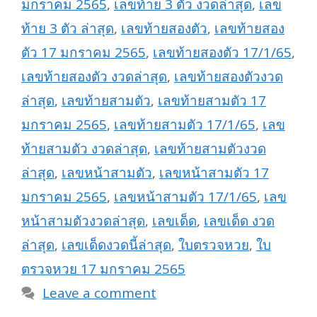
มกราคม 2565
,
เลขท้าย 3 ตัว งวดล่าสุด
,
เลข
ท้าย 3 ตัว ล่าสุด
,
เลขท้ายสองตัว
,
เลขท้ายสอง
ตัว 17 มกราคม 2565
,
เลขท้ายสองตัว 17/1/65
,
เลขท้ายสองตัว งวดล่าสุด
,
เลขท้ายสองตัวงวด
ล่าสุด
,
เลขท้ายสามตัว
,
เลขท้ายสามตัว 17
มกราคม 2565
,
เลขท้ายสามตัว 17/1/65
,
เลข
ท้ายสามตัว งวดล่าสุด
,
เลขท้ายสามตัวงวด
ล่าสุด
,
เลขหน้าสามตัว
,
เลขหน้าสามตัว 17
มกราคม 2565
,
เลขหน้าสามตัว 17/1/65
,
เลข
หน้าสามตัวงวดล่าสุด
,
เลขเด็ด
,
เลขเด็ด งวด
ล่าสุด
,
เลขเด็ดงวดนี้ล่าสุด
,
ใบตรวจหวย
,
ใบ
ตรวจหวย 17 มกราคม 2565
Leave a comment