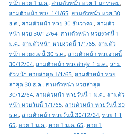
หน้า หวย 1 ม.ค.
,
สามตัวหน้า หวย 1 มกราคม
,
สามตัวหน้า หวย 1/1/65
,
สามตัวหน้า หวย 30
ธ.ค.
,
สามตัวหน้า หวย 30 ธันวาคม
,
สามตัว
หน้า หวย 30/12/64
,
สามตัวหน้า หวยงวดนี้ 1
ม.ค.
,
สามตัวหน้า หวยงวดนี้ 1/1/65
,
สามตัว
หน้า หวยงวดนี้ 30 ธ.ค.
,
สามตัวหน้า หวยงวดนี้
30/12/64
,
สามตัวหน้า หวยล่าสุด 1 ม.ค.
,
สาม
ตัวหน้า หวยล่าสุด 1/1/65
,
สามตัวหน้า หวย
ล่าสุด 30 ธ.ค.
,
สามตัวหน้า หวยล่าสุด
30/12/64
,
สามตัวหน้า หวยวันนี้ 1 ม.ค.
,
สามตัว
หน้า หวยวันนี้ 1/1/65
,
สามตัวหน้า หวยวันนี้ 30
ธ.ค.
,
สามตัวหน้า หวยวันนี้ 30/12/64
,
หวย 1 1
65
,
หวย 1 ม.ค.
,
หวย 1 ม.ค. 65
,
หวย 1