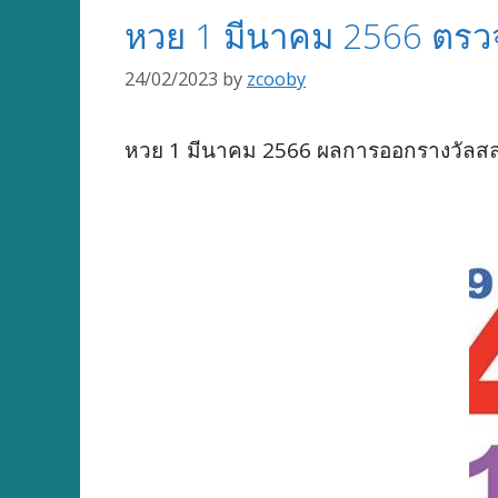
หวย 1 มีนาคม 2566 ตรวจ
24/02/2023
by
zcooby
หวย 1 มีนาคม 2566 ผลการออกรางวัลสลา