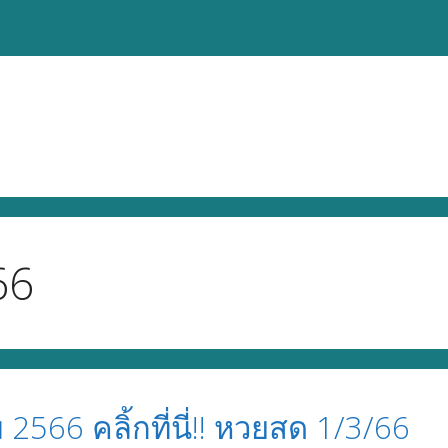
66
566 คลิ้กที่นี่!! หวยสด 1/3/66