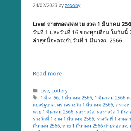
24/02/2023
by
zcooby
Live! ถ่ายทอดสดหวย งวด 1 มีนาคม 25
วันที่ 1 และวันที่ 16 ของทุกเดือน ในว
ล่าสุดนี้จะตรงกับวันที่ 1 มีนาคม 2566
Read more
Categories
Live
,
Lottery
Tags
1 มี.ค. 66
,
1 มีนาคม 2566
,
1 มีนาคม 2566 
แบ่งรัฐบาล
,
ตรวจรางวัล 1 มีนาคม 2566
,
ตรวจห
หวย 1 มีนาคม 2566
,
ผลรางวัล
,
ผลรางวัล 1 มีน
รางวัลที่ 1 งวด 1 มีนาคม 2566
,
รางวัลที่ 1 งวดล่
มีนาคม 2566
,
หวย 1 มีนาคม 2566 ถ่ายทอดสด
,