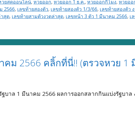
หวยสดออนไลน์
,
หวยออก
,
หวยออก 1 ธ.ค.
,
หวยออกกี่โมง
,
หวยออ
คม 2566
,
เลขท้ายสองตัว
,
เลขท้ายสองตัว 1/3/66
,
เลขท้ายสองตัว ง
่าสุด
,
เลขท้ายสามตัวงวดล่าสุด
,
เลขหน้า 3 ตัว 1 มีนาคม 2566
,
เล
คม 2566 คลิ้กที่นี่!! (ตรวจหวย 1 
รัฐบาล 1 มีนาคม 2566 ผลการออกสลากกินแบ่งรัฐบาล 