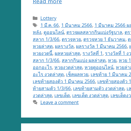
Read more
Categories
Lottery
Tags
1 มี.ค. 66
,
1 มีนาคม 2566
,
1 มีนาคม 2566 ผ
หลัง
,
ดูออนไลน์
,
ตรวจผลสลากกินแบ่งรัฐบาล
,
ตร
สลาก 1/3/66
,
ตรวจหวย
,
ตรวจหวย 1 ธันวาคม
,
ต
หวยล่าสุด
,
ผลรางวัล
,
ผลรางวัล 1 มีนาคม 2566
,
หวยงวดนี้
,
ผลหวยล่าสุด
,
รางวัลที่ 1
,
รางวัลที่ 1 ง
สลาก 1/3/66
,
สลากกินแบ่ง ผลล่าสุด
,
หวย
,
หวย 1
ออกอะไร
,
หวยงวดล่าสุด
,
หวยดูออนไลน์
,
หวยล่า
อะไร งวดล่าสุด
,
เช็คผลหวย
,
เลขท้าย 1 มีนาคม 
เลขท้ายสองตัว 1 มีนาคม 2566
,
เลขท้ายสองตัว 
ท้ายสามตัว 1/3/66
,
เลขท้ายสามตัว งวดล่าสุด
,
เ
งวดล่าสุด
,
เลขเด็ด
,
เลขเด็ด งวดล่าสุด
,
เลขเด็ดงวด
Leave a comment