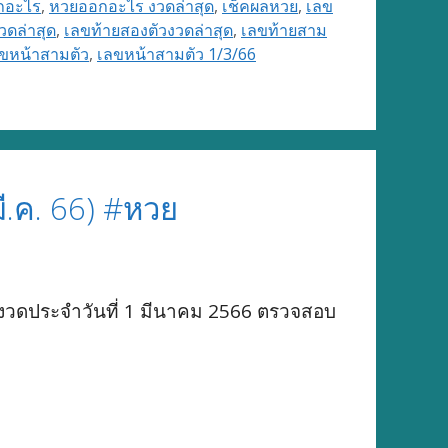
กอะไร
,
หวยออกอะไร งวดล่าสุด
,
เช็คผลหวย
,
เลข
วดล่าสุด
,
เลขท้ายสองตัวงวดล่าสุด
,
เลขท้ายสาม
ขหน้าสามตัว
,
เลขหน้าสามตัว 1/3/66
มี.ค. 66) #หวย
งวดประจำวันที่ 1 มีนาคม 2566 ตรวจสอบ