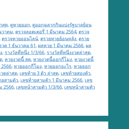
าสุด
,
ดูหวยออก
,
ดูออกฉลากกินแบ่งรัฐบาลย้อน
ันวาคม
,
ตรวจลอตเตอรี่ 1 มีนาคม 2564
,
ตรวจ
,
ตรวจหวยออนไลน์
,
ตรวยหวยย้อนหลัง
,
ตรวย
งวด 1 ธันวาคม 61
,
ผลหวย 1 มีนาคม 2566
,
ผล
่ง
,
รางวัลที่หนึ่ง 1/3/66
,
รางวัลที่หนึ่งงวดล่าสุด
,
สด
,
หวยงวดนี้ สด
,
หวยงวดนี้ออกกี่โมง
,
หวยงวดนี้
 2566
,
หวยออกกี่โมง
,
หวยออกอะไร
,
หวยออก
งวดล่าสุด
,
เลขท้าย 3 ตัว ล่าสุด
,
เลขท้ายสองตัว
,
ายสามตัว
,
เลขท้ายสามตัว 1 มีนาคม 2566
,
เลข
ม 2566
,
เลขหน้าสามตัว 1/3/66
,
เลขหน้าสามตัว