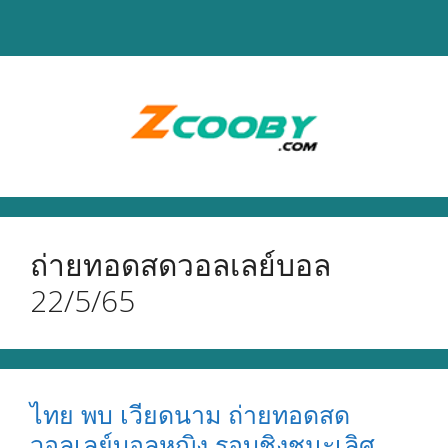
Skip
to
content
ถ่ายทอดสดวอลเลย์บอล
22/5/65
ไทย พบ เวียดนาม ถ่ายทอดสด
วอลเลย์บอลหญิง รอบชิงชนะเลิศ