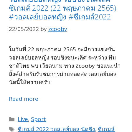
ซีเกมส์ 2022 (22 พฤษภาคม 2565)
#วอลเลย์บอลหญิง #ซีเกมส์2022
22/05/2022
by
zcooby
ในวันที่ 22 พฤษภาคม 2565 จะมีการแข่งขัน
วอลเลย์บอลหญิง รอบชิงชนะเลิศ ระหว่าง ทีม
ชาติไทย พบ เวียดนาม ทาง Zcooby ขอแนะนำ
ลิ้งค์สำหรับรับชมการถ่ายทอดสดวอลเลย์บอล
นัดนี้ให้ทราบครับ
Read more
Categories
Live
,
Sport
Tags
ซีเกมส์ 2022 วอลเลย์บอล นัดชิง
,
ซีเกมส์