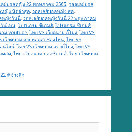
เลย์บอลหญิง 22 พฤษภาคม 2565
,
วอลเลย์บอล
หญิง นัดล่าสุด
,
วอลเลย์บอลหญิง สด
,
หญิงวันนี้
,
วอลเลย์บอลหญิงวันนี้ 22 พฤษภาคม
งวันไหน
,
โปรแกรม ซีเกมส์
,
โปรแกรม ซีเกมส์
ดนาม youtube
,
ไทย VS เวียดนาม กี่โมง
,
ไทย VS
S เวียดนาม ถ่ายทอดสดช่องไหน
,
ไทย VS
ออนไลน์
,
ไทย VS เวียดนาม แข่งกี่โมง
,
ไทย VS
ทอดสด
,
ไทย-เวียดนาม บอลซีเกมส์
,
ไทย-เวียดนาม
22 #ช้างศึก