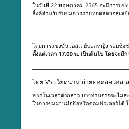
ในวันที่ 22 พฤษภาคม 2565 จะมีการแข่
ลิ้งค์สำหรับรับชมการถ่ายทอดสดวอลเลย์บ
โดยการแข่งขันวอลเลย์บอลหญิง รอบชิงชน
ตั้งแต่เวลา 17.00 น. เป็นต้นไป
โดยจะมีก
ไทย VS เวียดนาม ถ่ายทอดสดวอลเล
หากในเวลาดังกล่าว บางท่านอาจจะไม่ส
ในการชมผ่านมือถือหรือคอมพิวเตอร์ได้ โดย