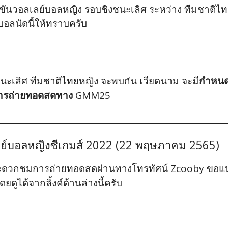
งขันวอลเลย์บอลหญิง รอบชิงชนะเลิศ ระหว่าง ทีมชาติ
อลนัดนี้ให้ทราบครับ
ะเลิศ ทีมชาติไทยหญิง จะพบกัน เวียดนาม จะมี
กำหนด
ารถ่ายทอดสดทาง
GMM25
ย์บอลหญิงซีเกมส์ 2022 (22 พฤษภาคม 2565)
ะดวกชมการถ่ายทอดสดผ่านทางโทรทัศน์ Zcooby ขอแน
ดูได้จากลิ้งค์ด้านล่างนี้ครับ