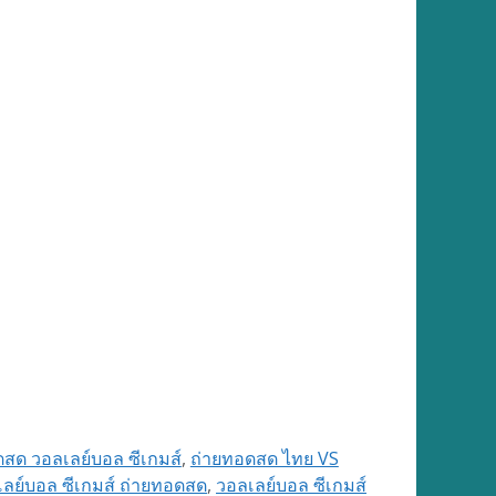
สด วอลเลย์บอล ซีเกมส์
,
ถ่ายทอดสด ไทย VS
ลย์บอล ซีเกมส์ ถ่ายทอดสด
,
วอลเลย์บอล ซีเกมส์