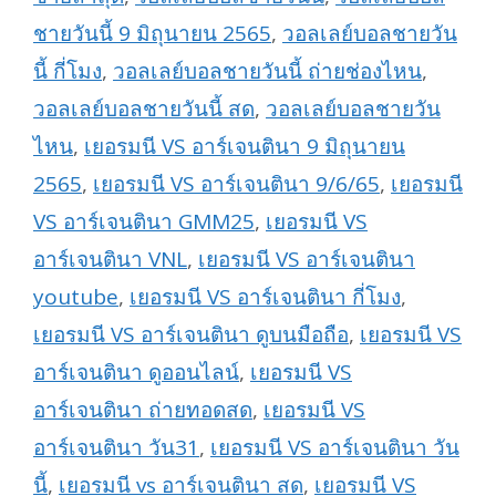
ชายวันนี้ 9 มิถุนายน 2565
,
วอลเลย์บอลชายวัน
นี้ กี่โมง
,
วอลเลย์บอลชายวันนี้ ถ่ายช่องไหน
,
วอลเลย์บอลชายวันนี้ สด
,
วอลเลย์บอลชายวัน
ไหน
,
เยอรมนี VS อาร์เจนตินา 9 มิถุนายน
2565
,
เยอรมนี VS อาร์เจนตินา 9/6/65
,
เยอรมนี
VS อาร์เจนตินา GMM25
,
เยอรมนี VS
อาร์เจนตินา VNL
,
เยอรมนี VS อาร์เจนตินา
youtube
,
เยอรมนี VS อาร์เจนตินา กี่โมง
,
เยอรมนี VS อาร์เจนตินา ดูบนมือถือ
,
เยอรมนี VS
อาร์เจนตินา ดูออนไลน์
,
เยอรมนี VS
อาร์เจนตินา ถ่ายทอดสด
,
เยอรมนี VS
อาร์เจนตินา วัน31
,
เยอรมนี VS อาร์เจนตินา วัน
นี้
,
เยอรมนี vs อาร์เจนตินา สด
,
เยอรมนี VS