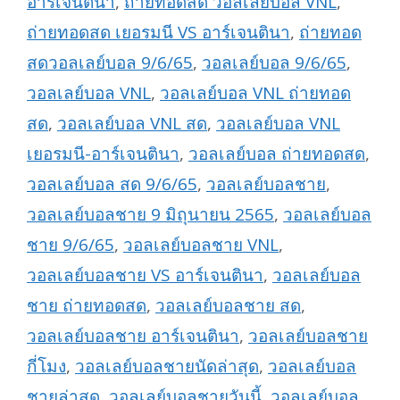
อาร์เจนตินา
,
ถ่ายทอดสด วอลเลย์บอล VNL
,
ถ่ายทอดสด เยอรมนี VS อาร์เจนตินา
,
ถ่ายทอด
สดวอลเลย์บอล 9/6/65
,
วอลเลย์บอล 9/6/65
,
วอลเลย์บอล VNL
,
วอลเลย์บอล VNL ถ่ายทอด
สด
,
วอลเลย์บอล VNL สด
,
วอลเลย์บอล VNL
เยอรมนี-อาร์เจนตินา
,
วอลเลย์บอล ถ่ายทอดสด
,
วอลเลย์บอล สด 9/6/65
,
วอลเลย์บอลชาย
,
วอลเลย์บอลชาย 9 มิถุนายน 2565
,
วอลเลย์บอล
ชาย 9/6/65
,
วอลเลย์บอลชาย VNL
,
วอลเลย์บอลชาย VS อาร์เจนตินา
,
วอลเลย์บอล
ชาย ถ่ายทอดสด
,
วอลเลย์บอลชาย สด
,
วอลเลย์บอลชาย อาร์เจนตินา
,
วอลเลย์บอลชาย
กี่โมง
,
วอลเลย์บอลชายนัดล่าสุด
,
วอลเลย์บอล
ชายล่าสุด
,
วอลเลย์บอลชายวันนี้
,
วอลเลย์บอล