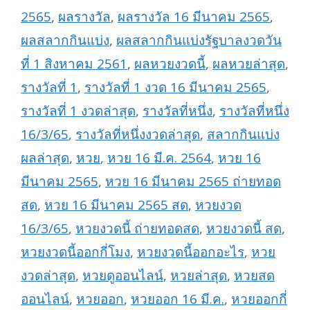
2565
,
ผลรางวัล
,
ผลรางวัล 16 มีนาคม 2565
,
ผลสลากกินแบ่ง
,
ผลสลากกินแบ่งรัฐบาลงวดวัน
ที่ 1 สิงหาคม 2561
,
ผลหวยงวดนี้
,
ผลหวยล่าสุด
,
รางวัลที่ 1
,
รางวัลที่ 1 งวด 16 มีนาคม 2565
,
รางวัลที่ 1 งวดล่าสุด
,
รางวัลที่หนึ่ง
,
รางวัลที่หนึ่ง
16/3/65
,
รางวัลที่หนึ่งงวดล่าสุด
,
สลากกินแบ่ง
ผลล่าสุด
,
หวย
,
หวย 16 มี.ค. 2564
,
หวย 16
มีนาคม 2565
,
หวย 16 มีนาคม 2565 ถ่ายทอด
สด
,
หวย 16 มีนาคม 2565 สด
,
หวยงวด
16/3/65
,
หวยงวดนี้ ถ่ายทอดสด
,
หวยงวดนี้ สด
,
หวยงวดนี้ออกกี่โมง
,
หวยงวดนี้ออกอะไร
,
หวย
งวดล่าสุด
,
หวยดูออนไลน์
,
หวยล่าสุด
,
หวยสด
ออนไลน์
,
หวยออก
,
หวยออก 16 มี.ค.
,
หวยออกกี่