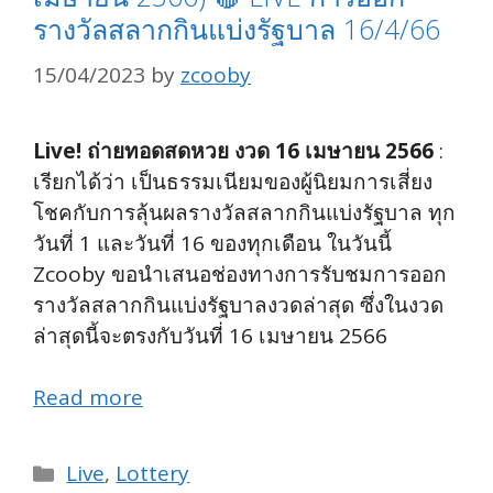
รางวัลสลากกินแบ่งรัฐบาล 16/4/66
15/04/2023
by
zcooby
Live! ถ่ายทอดสดหวย งวด 16 เมษายน
2566
:
เรียกได้ว่า เป็นธรรมเนียมของผู้นิยมการเสี่ยง
โชคกับการลุ้นผลรางวัลสลากกินแบ่งรัฐบาล ทุก
วันที่ 1 และวันที่ 16 ของทุกเดือน ในวันนี้
Zcooby ขอนำเสนอช่องทางการรับชมการออก
รางวัลสลากกินแบ่งรัฐบาลงวดล่าสุด ซึ่งในงวด
ล่าสุดนี้จะตรงกับวันที่ 16 เมษายน 2566
Read more
Categories
Live
,
Lottery