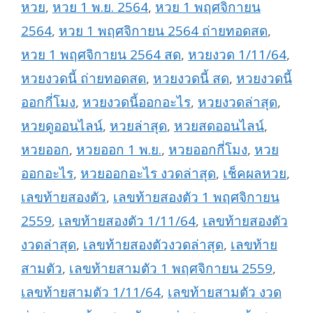
หวย
,
หวย 1 พ.ย. 2564
,
หวย 1 พฤศจิกายน
2564
,
หวย 1 พฤศจิกายน 2564 ถ่ายทอดสด
,
หวย 1 พฤศจิกายน 2564 สด
,
หวยงวด 1/11/64
,
หวยงวดนี้ ถ่ายทอดสด
,
หวยงวดนี้ สด
,
หวยงวดนี้
ออกกี่โมง
,
หวยงวดนี้ออกอะไร
,
หวยงวดล่าสุด
,
หวยดูออนไลน์
,
หวยล่าสุด
,
หวยสดออนไลน์
,
หวยออก
,
หวยออก 1 พ.ย.
,
หวยออกกี่โมง
,
หวย
ออกอะไร
,
หวยออกอะไร งวดล่าสุด
,
เช็คผลหวย
,
เลขท้ายสองตัว
,
เลขท้ายสองตัว 1 พฤศจิกายน
2559
,
เลขท้ายสองตัว 1/11/64
,
เลขท้ายสองตัว
งวดล่าสุด
,
เลขท้ายสองตัวงวดล่าสุด
,
เลขท้าย
สามตัว
,
เลขท้ายสามตัว 1 พฤศจิกายน 2559
,
เลขท้ายสามตัว 1/11/64
,
เลขท้ายสามตัว งวด