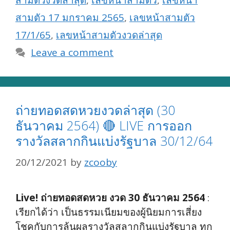
สามตัวงวดล่าสุด
,
เลขหน้าสามตัว
,
เลขหน้า
สามตัว 17 มกราคม 2565
,
เลขหน้าสามตัว
17/1/65
,
เลขหน้าสามตัวงวดล่าสุด
Leave a comment
ถ่ายทอดสดหวยงวดล่าสุด (30
ธันวาคม 2564) 🔴 LIVE การออก
รางวัลสลากกินแบ่งรัฐบาล 30/12/64
20/12/2021
by
zcooby
Live! ถ่ายทอดสดหวย งวด 30 ธันวาคม 2564
:
เรียกได้ว่า เป็นธรรมเนียมของผู้นิยมการเสี่ยง
โชคกับการลุ้นผลรางวัลสลากกินแบ่งรัฐบาล ทุก