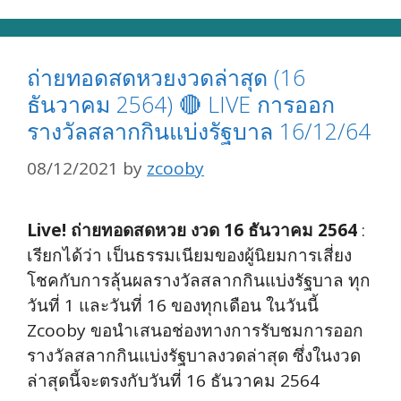
ถ่ายทอดสดหวยงวดล่าสุด (16
ธันวาคม 2564) 🔴 LIVE การออก
รางวัลสลากกินแบ่งรัฐบาล 16/12/64
08/12/2021
by
zcooby
Live! ถ่ายทอดสดหวย งวด 16 ธันวาคม
2564
:
เรียกได้ว่า เป็นธรรมเนียมของผู้นิยมการเสี่ยง
โชคกับการลุ้นผลรางวัลสลากกินแบ่งรัฐบาล ทุก
วันที่ 1 และวันที่ 16 ของทุกเดือน ในวันนี้
Zcooby ขอนำเสนอช่องทางการรับชมการออก
รางวัลสลากกินแบ่งรัฐบาลงวดล่าสุด ซึ่งในงวด
ล่าสุดนี้จะตรงกับวันที่ 16 ธันวาคม 2564