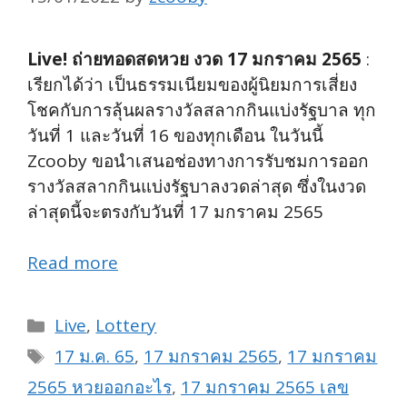
Live! ถ่ายทอดสดหวย งวด 17 มกราคม 2565
:
เรียกได้ว่า เป็นธรรมเนียมของผู้นิยมการเสี่ยง
โชคกับการลุ้นผลรางวัลสลากกินแบ่งรัฐบาล ทุก
วันที่ 1 และวันที่ 16 ของทุกเดือน ในวันนี้
Zcooby ขอนำเสนอช่องทางการรับชมการออก
รางวัลสลากกินแบ่งรัฐบาลงวดล่าสุด ซึ่งในงวด
ล่าสุดนี้จะตรงกับวันที่ 17 มกราคม 2565
Read more
Categories
Live
,
Lottery
Tags
17 ม.ค. 65
,
17 มกราคม 2565
,
17 มกราคม
2565 หวยออกอะไร
,
17 มกราคม 2565 เลข