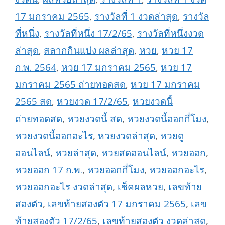
17 มกราคม 2565
,
รางวัลที่ 1 งวดล่าสุด
,
รางวัล
ที่หนึ่ง
,
รางวัลที่หนึ่ง 17/2/65
,
รางวัลที่หนึ่งงวด
ล่าสุด
,
สลากกินแบ่ง ผลล่าสุด
,
หวย
,
หวย 17
ก.พ. 2564
,
หวย 17 มกราคม 2565
,
หวย 17
มกราคม 2565 ถ่ายทอดสด
,
หวย 17 มกราคม
2565 สด
,
หวยงวด 17/2/65
,
หวยงวดนี้
ถ่ายทอดสด
,
หวยงวดนี้ สด
,
หวยงวดนี้ออกกี่โมง
,
หวยงวดนี้ออกอะไร
,
หวยงวดล่าสุด
,
หวยดู
ออนไลน์
,
หวยล่าสุด
,
หวยสดออนไลน์
,
หวยออก
,
หวยออก 17 ก.พ.
,
หวยออกกี่โมง
,
หวยออกอะไร
,
หวยออกอะไร งวดล่าสุด
,
เช็คผลหวย
,
เลขท้าย
สองตัว
,
เลขท้ายสองตัว 17 มกราคม 2565
,
เลข
ท้ายสองตัว 17/2/65
,
เลขท้ายสองตัว งวดล่าสุด
,