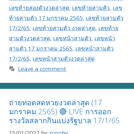
เลขท้ายสองตัวงวดล่าสุด
,
เลขท้ายสามตัว
,
เลข
ท้ายสามตัว 17 มกราคม 2565
,
เลขท้ายสามตัว
17/2/65
,
เลขท้ายสามตัว งวดล่าสุด
,
เลขท้าย
สามตัวงวดล่าสุด
,
เลขหน้าสามตัว
,
เลขหน้า
สามตัว 17 มกราคม 2565
,
เลขหน้าสามตัว
17/2/65
,
เลขหน้าสามตัวงวดล่าสุด
Leave a comment
ถ่ายทอดสดหวยงวดล่าสุด (17
มกราคม 2565) 🔴 LIVE การออก
รางวัลสลากกินแบ่งรัฐบาล 17/1/65
15/01/2022
by
zcooby