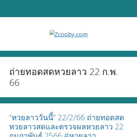
Skip
to
content
ถ่ายทอดสดหวยลาว 22 ก.พ.
66
“หวยลาววันนี้” 22/2/66 ถ่ายทอดสด
หวยลาวสดและตรวจผลหวยลาว 22
กุมภาพันธ์ 2566 #หวยลาว