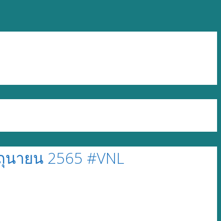
มิถุนายน 2565 #VNL