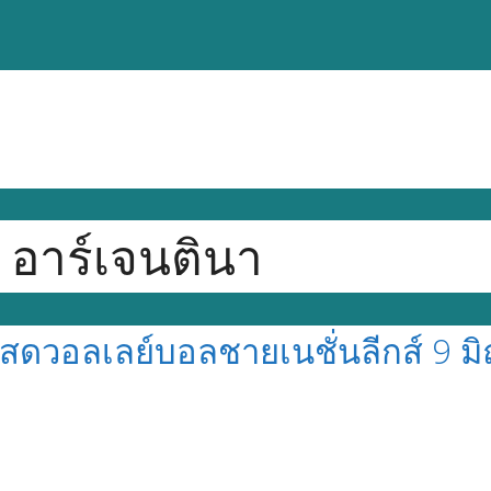
 อาร์เจนตินา
ดสดวอลเลย์บอลชายเนชั่นลีกส์ 9 