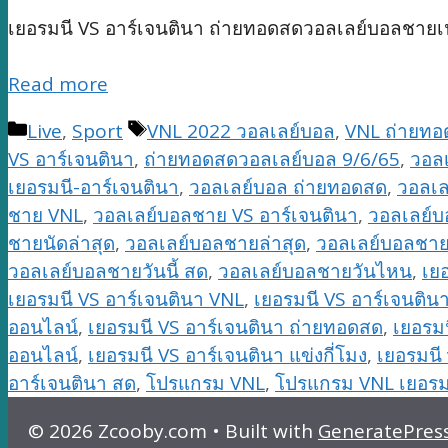
เยอรมนี VS อาร์เจนตินา ถ่ายทอดสดวอลเลย์บอลชายเ
Read more
Categories
Tags
Live
,
Sport
VNL 2022 วอลเลย์บอล
,
VNL ถ่ายท
VS อาร์เจนตินา
,
ถ่ายทอดสดวอลเลย์บอล 9/6/65
,
วอล
เยอรมนี-อาร์เจนตินา
,
วอลเลย์บอล ถ่ายทอดสด
,
วอลเล
ชาย VNL
,
วอลเลย์บอลชาย VS อาร์เจนตินา
,
วอลเลย์
ชายนัดล่าสุด
,
วอลเลย์บอลชายล่าสุด
,
วอลเลย์บอลชายว
วอลเลย์บอลชายวันนี้ สด
,
วอลเลย์บอลชายวันไหน
,
เย
เยอรมนี VS อาร์เจนตินา VNL
,
เยอรมนี VS อาร์เจนติ
ออนไลน์
,
เยอรมนี VS อาร์เจนตินา ถ่ายทอดสด
,
เยอรมน
ออนไลน์
,
เยอรมนี VS อาร์เจนตินา แข่งกี่โมง
,
เยอรมนี 
อาร์เจนตินา สด
,
โปรแกรม VNL
,
โปรแกรม VNL เยอรมน
© 2026 Zcooby.com
• Built with
GeneratePres