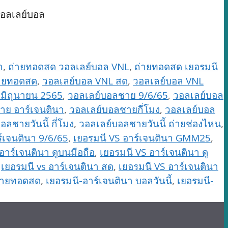
วอลเลย์บอล
า
,
ถ่ายทอดสด วอลเลย์บอล VNL
,
ถ่ายทอดสด เยอรมนี
่ายทอดสด
,
วอลเลย์บอล VNL สด
,
วอลเลย์บอล VNL
มิถุนายน 2565
,
วอลเลย์บอลชาย 9/6/65
,
วอลเลย์บอล
าย อาร์เจนตินา
,
วอลเลย์บอลชายกี่โมง
,
วอลเลย์บอล
อลชายวันนี้ กี่โมง
,
วอลเลย์บอลชายวันนี้ ถ่ายช่องไหน
,
ร์เจนตินา 9/6/65
,
เยอรมนี VS อาร์เจนตินา GMM25
,
อาร์เจนตินา ดูบนมือถือ
,
เยอรมนี VS อาร์เจนตินา ดู
,
เยอรมนี vs อาร์เจนตินา สด
,
เยอรมนี VS อาร์เจนตินา
ถ่ายทอดสด
,
เยอรมนี-อาร์เจนตินา บอลวันนี้
,
เยอรมนี-